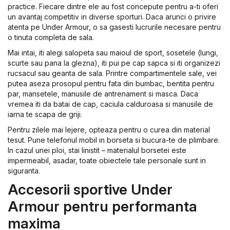
practice. Fiecare dintre ele au fost concepute pentru a-ti oferi
un avantaj competitiv in diverse sporturi. Daca arunci o privire
atenta pe Under Armour, o sa gasesti lucrurile necesare pentru
o tinuta completa de sala.
Mai intai, iti alegi salopeta sau maioul de sport, sosetele (lungi,
scurte sau pana la glezna), iti pui pe cap sapca si iti organizezi
rucsacul sau geanta de sala. Printre compartimentele sale, vei
putea aseza prosopul pentru fata din bumbac, bentita pentru
par, mansetele, manusile de antrenament si masca. Daca
vremea iti da batai de cap, caciula calduroasa si manusile de
iarna te scapa de griji.
Pentru zilele mai lejere, opteaza pentru o curea din material
tesut. Pune telefonul mobil in borseta si bucura-te de plimbare.
In cazul unei ploi, stai linistit – materialul borsetei este
impermeabil, asadar, toate obiectele tale personale sunt in
siguranta.
Accesorii sportive Under
Armour pentru performanta
maxima