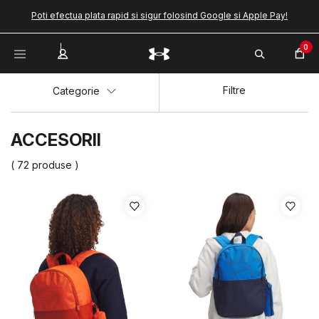
Poti efectua plata rapid si sigur folosind Google si Apple Pay!
0
Filtre
Categorie
ACCESORII
( 72 produse )