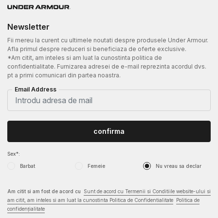
Newsletter
Fii mereu la curent cu ultimele noutati despre produsele Under Armour.
Afla primul despre reduceri si beneficiaza de oferte exclusive.
*Am citit, am inteles si am luat la cunostinta politica de
confidentialitate. Furnizarea adresei de e-mail reprezinta acordul dvs.
pt a primi comunicari din partea noastra.
Email Address
confirma
Sex*:
Barbat
Femeie
Nu vreau sa declar
Am citit si am fost de acord cu
Sunt de acord cu Termenii si Conditiile website-ului si
am citit, am inteles si am luat la cunostinta Politica de Confidentialitate
Politica de
confidențialitate