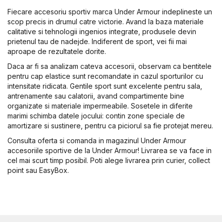
Fiecare accesoriu sportiv marca Under Armour indeplineste un
scop precis in drumul catre victorie. Avand la baza materiale
calitative si tehnologii ingenios integrate, produsele devin
prietenul tau de nadejde. Indiferent de sport, vei fii mai
aproape de rezultatele dorite.
Daca ar fi sa analizam cateva accesorii, observam ca bentitele
pentru cap elastice sunt recomandate in cazul sporturilor cu
intensitate ridicata. Gentile sport sunt excelente pentru sala,
antrenamente sau calatorii, avand compartimente bine
organizate si materiale impermeabile. Sosetele in diferite
marimi schimba datele jocului: contin zone speciale de
amortizare si sustinere, pentru ca piciorul sa fie protejat mereu.
Consulta oferta si comanda in magazinul Under Armour
accesoriile sportive de la Under Armour! Livrarea se va face in
cel mai scurt timp posibil. Poti alege livrarea prin curier, collect
point sau EasyBox.