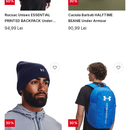
50
%
30
%
Rucsac Unisex ESSENTIAL
Caciula Barbati HALFTIME
PRINTED BACKPACK Under
BEANIE Under Armour
Armour
94,99
Lei
90,99
Lei
30
%
30
%