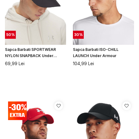
50
%
30
%
Sapca Barbati SPORTWEAR
Sapca Barbati ISO-CHILL
NYLON SNAPBACK Under
LAUNCH Under Armour
Armour
69,99
Lei
104,99
Lei