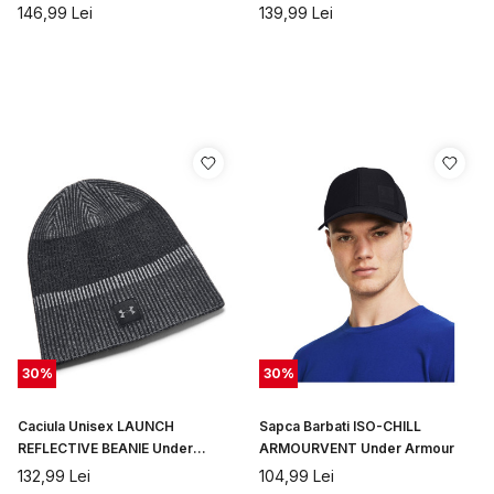
146,99
Lei
139,99
Lei
30
%
30
%
Caciula Unisex LAUNCH
Sapca Barbati ISO-CHILL
REFLECTIVE BEANIE Under
ARMOURVENT Under Armour
Armour
132,99
Lei
104,99
Lei