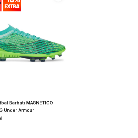
tbal Barbati MAGNETICO
FG Under Armour
ei