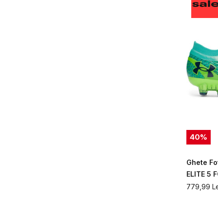
40
%
Ghete Fo
ELITE 5 
779,99
L