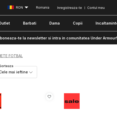
RON
Romania
Inregistreaza-te
Contul meu
Outlet
Barbati
Dama
Copii
Incaltamint
boneaza-te la newsletter si intra in comunitatea Under Armour
HETE FOTBAL
Sorteaza
Cele mai ieftine