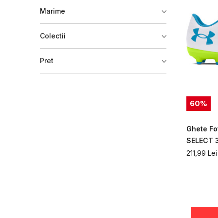
Marime
Colectii
Pret
60
%
Ghete Fo
SELECT 3
211,99
Lei