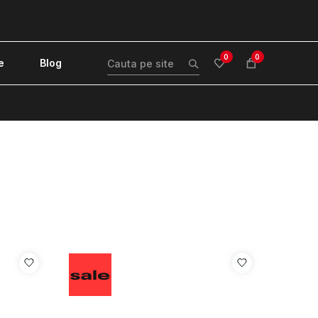
0
0
e
Blog
!