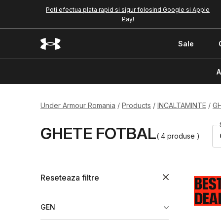
Poti efectua plata rapid si sigur folosind Google si Apple
Pay!
Sale
A
Under Armour Romania
Products
INCALTAMINTE
G
GHETE FOTBAL
( 4 produse )
Reseteaza filtre
GEN