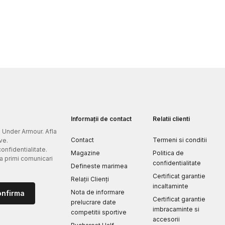
Informații de contact
Relatii clienti
e Under Armour. Afla
Contact
Termeni si conditii
ve.
confidentialitate.
Magazine
Politica de
 a primi comunicari
confidentialitate
Defineste marimea
Certificat garantie
Relații Clienți
incaltaminte
Nota de informare
onfirma
Certificat garantie
prelucrare date
imbracaminte si
competitii sportive
accesorii