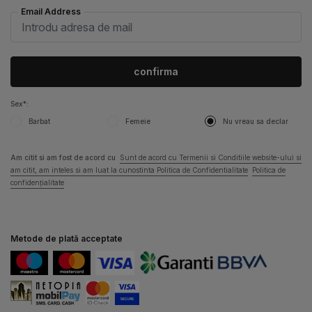
Email Address
confirma
Sex*:
Barbat
Femeie
Nu vreau sa declar
Am citit si am fost de acord cu
Sunt de acord cu Termenii si Conditiile website-ului si
am citit, am inteles si am luat la cunostinta Politica de Confidentialitate
Politica de
confidențialitate
Metode de plată acceptate