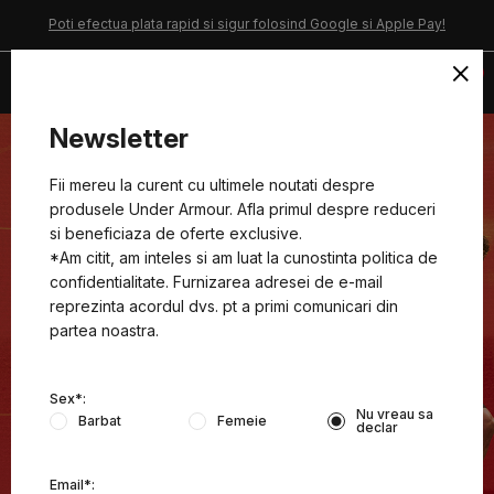
Poti efectua plata rapid si sigur folosind Google si Apple Pay!
×
0
Newsletter
Fii mereu la curent cu ultimele noutati despre
produsele Under Armour. Afla primul despre reduceri
si beneficiaza de oferte exclusive.
*Am citit, am inteles si am luat la cunostinta politica de
confidentialitate. Furnizarea adresei de e-mail
reprezinta acordul dvs. pt a primi comunicari din
partea noastra.
Sex*:
Nu vreau sa
Barbat
Femeie
declar
Email*: