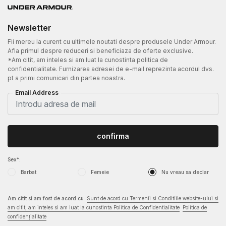
Newsletter
Fii mereu la curent cu ultimele noutati despre produsele Under Armour.
Afla primul despre reduceri si beneficiaza de oferte exclusive.
*Am citit, am inteles si am luat la cunostinta politica de
confidentialitate. Furnizarea adresei de e-mail reprezinta acordul dvs.
pt a primi comunicari din partea noastra.
Email Address
confirma
Sex*:
Barbat
Femeie
Nu vreau sa declar
Am citit si am fost de acord cu
Sunt de acord cu Termenii si Conditiile website-ului si
am citit, am inteles si am luat la cunostinta Politica de Confidentialitate
Politica de
confidențialitate