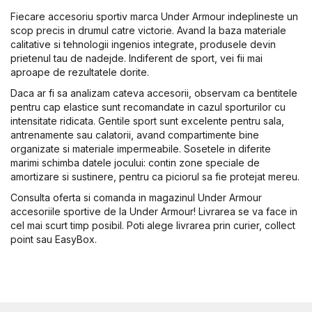
Fiecare accesoriu sportiv marca Under Armour indeplineste un
scop precis in drumul catre victorie. Avand la baza materiale
calitative si tehnologii ingenios integrate, produsele devin
prietenul tau de nadejde. Indiferent de sport, vei fii mai
aproape de rezultatele dorite.
Daca ar fi sa analizam cateva accesorii, observam ca bentitele
pentru cap elastice sunt recomandate in cazul sporturilor cu
intensitate ridicata. Gentile sport sunt excelente pentru sala,
antrenamente sau calatorii, avand compartimente bine
organizate si materiale impermeabile. Sosetele in diferite
marimi schimba datele jocului: contin zone speciale de
amortizare si sustinere, pentru ca piciorul sa fie protejat mereu.
Consulta oferta si comanda in magazinul Under Armour
accesoriile sportive de la Under Armour! Livrarea se va face in
cel mai scurt timp posibil. Poti alege livrarea prin curier, collect
point sau EasyBox.