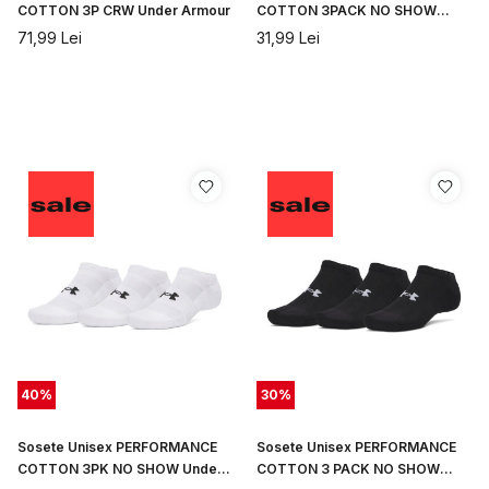
COTTON 3P CRW Under Armour
COTTON 3PACK NO SHOW
Under Armour
71,99
Lei
31,99
Lei
40
%
30
%
Sosete Unisex PERFORMANCE
Sosete Unisex PERFORMANCE
COTTON 3PK NO SHOW Under
COTTON 3 PACK NO SHOW