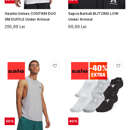
Geanta Unisex CONTAIN DUO
Sapca Barbati BLITZING LOW
SM DUFFLE Under Armour
Under Armour
295,99
Lei
69,99
Lei
50
%
40
%