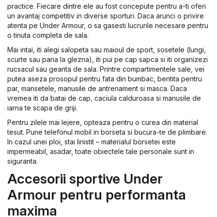
practice. Fiecare dintre ele au fost concepute pentru a-ti oferi
un avantaj competitiv in diverse sporturi. Daca arunci o privire
atenta pe Under Armour, o sa gasesti lucrurile necesare pentru
o tinuta completa de sala.
Mai intai, iti alegi salopeta sau maioul de sport, sosetele (lungi,
scurte sau pana la glezna), iti pui pe cap sapca si iti organizezi
rucsacul sau geanta de sala. Printre compartimentele sale, vei
putea aseza prosopul pentru fata din bumbac, bentita pentru
par, mansetele, manusile de antrenament si masca. Daca
vremea iti da batai de cap, caciula calduroasa si manusile de
iarna te scapa de griji.
Pentru zilele mai lejere, opteaza pentru o curea din material
tesut. Pune telefonul mobil in borseta si bucura-te de plimbare.
In cazul unei ploi, stai linistit – materialul borsetei este
impermeabil, asadar, toate obiectele tale personale sunt in
siguranta.
Accesorii sportive Under
Armour pentru performanta
maxima