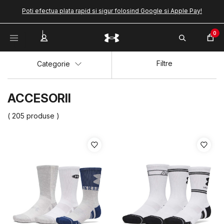
Poti efectua plata rapid si sigur folosind Google si Apple Pay!
0
Filtre
Categorie
ACCESORII
( 205 produse )