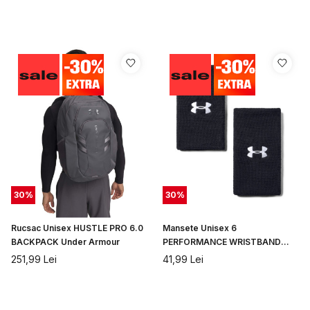
30
%
30
%
Rucsac Unisex HUSTLE PRO 6.0
Mansete Unisex 6
BACKPACK Under Armour
PERFORMANCE WRISTBAND
Under Armour
251,99
Lei
41,99
Lei