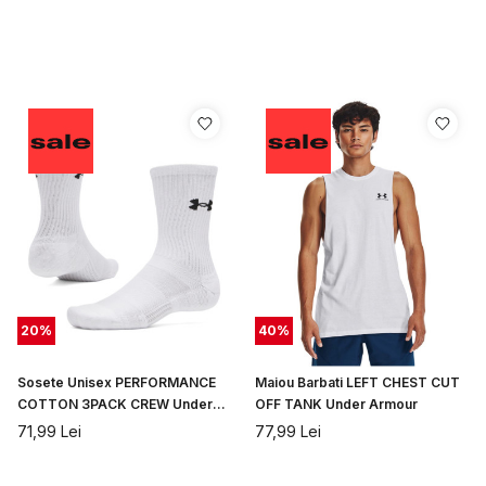
20
%
40
%
Sosete Unisex PERFORMANCE
Maiou Barbati LEFT CHEST CUT
COTTON 3PACK CREW Under
OFF TANK Under Armour
Armour
71,99
Lei
77,99
Lei