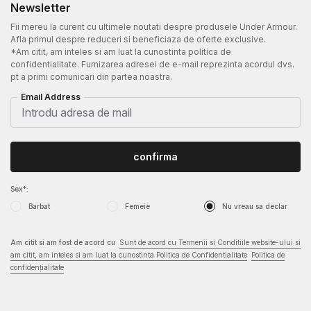
Newsletter
Fii mereu la curent cu ultimele noutati despre produsele Under Armour.
Afla primul despre reduceri si beneficiaza de oferte exclusive.
*Am citit, am inteles si am luat la cunostinta politica de
confidentialitate. Furnizarea adresei de e-mail reprezinta acordul dvs.
pt a primi comunicari din partea noastra.
Email Address
confirma
Sex*:
Barbat
Femeie
Nu vreau sa declar
Am citit si am fost de acord cu
Sunt de acord cu Termenii si Conditiile website-ului si
am citit, am inteles si am luat la cunostinta Politica de Confidentialitate
Politica de
confidențialitate