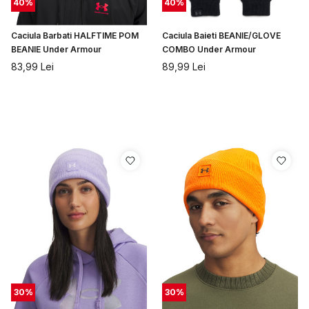
40
%
40
%
Caciula Barbati HALFTIME POM
Caciula Baieti BEANIE/GLOVE
BEANIE Under Armour
COMBO Under Armour
83,99
Lei
89,99
Lei
30
%
30
%