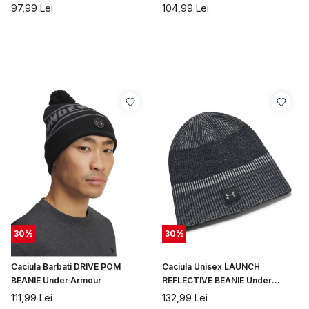
97,99
Lei
104,99
Lei
30
%
30
%
Caciula Barbati DRIVE POM
Caciula Unisex LAUNCH
BEANIE Under Armour
REFLECTIVE BEANIE Under
Armour
111,99
Lei
132,99
Lei