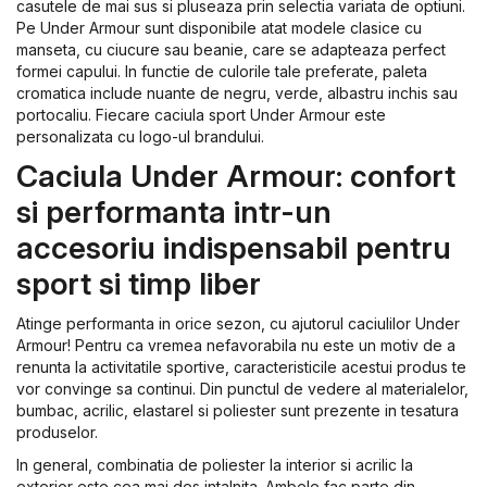
casutele de mai sus si pluseaza prin selectia variata de optiuni.
Pe Under Armour sunt disponibile atat modele clasice cu
manseta, cu ciucure sau beanie, care se adapteaza perfect
formei capului. In functie de culorile tale preferate, paleta
cromatica include nuante de negru, verde, albastru inchis sau
portocaliu. Fiecare caciula sport Under Armour este
personalizata cu logo-ul brandului.
Caciula Under Armour: confort
si performanta intr-un
accesoriu indispensabil pentru
sport si timp liber
Atinge performanta in orice sezon, cu ajutorul caciulilor Under
Armour! Pentru ca vremea nefavorabila nu este un motiv de a
renunta la activitatile sportive, caracteristicile acestui produs te
vor convinge sa continui. Din punctul de vedere al materialelor,
bumbac, acrilic, elastarel si poliester sunt prezente in tesatura
produselor.
In general, combinatia de poliester la interior si acrilic la
exterior este cea mai des intalnita. Ambele fac parte din