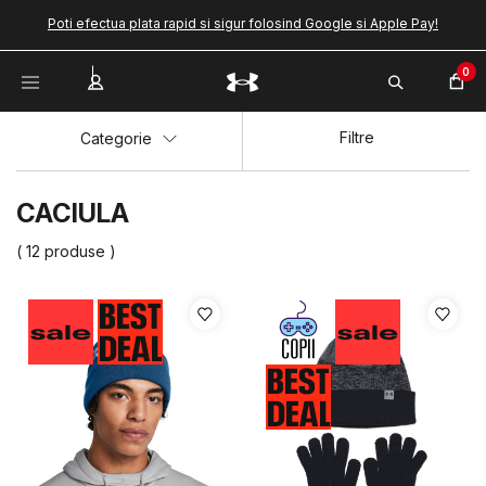
Poti efectua plata rapid si sigur folosind Google si Apple Pay!
0
Filtre
Categorie
CACIULA
( 12 produse )