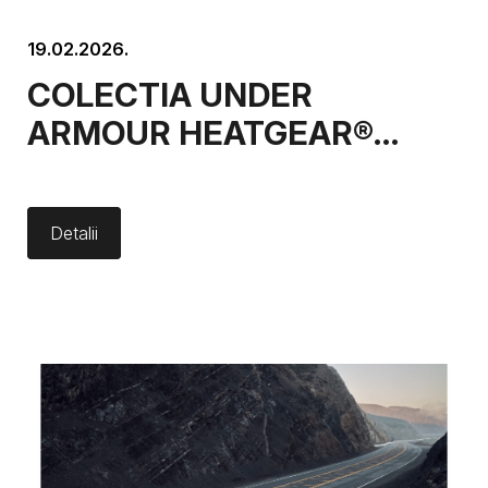
19.02.2026.
COLECTIA UNDER
ARMOUR HEATGEAR®
PENTRU FEMEI:
PERFORMANTA INCEPE CU
Detalii
ECHIPAMENTUL PE CARE
IL PORTI