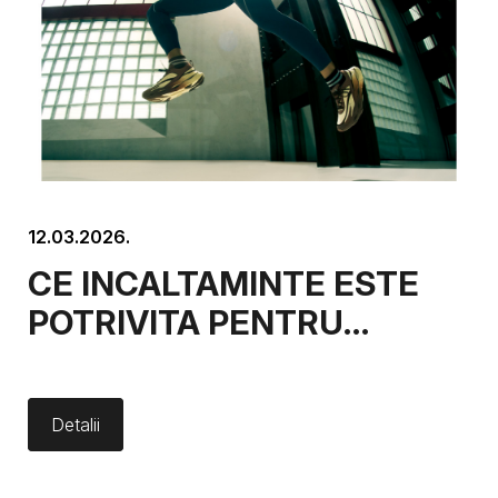
12.03.2026.
CE INCALTAMINTE ESTE
POTRIVITA PENTRU
ANTRENAMENTE DE
ALERGARE – GHID
Detalii
COMPLET PENTRU
ALEGEREA PANTOFILOR DE