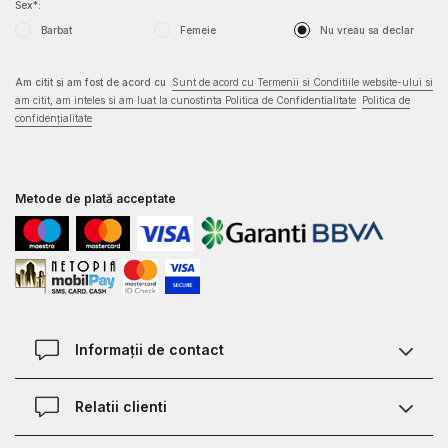
Sex*:
Barbat
Femeie
Nu vreau sa declar
Am citit si am fost de acord cu
Sunt de acord cu Termenii si Conditiile website-ului si
am citit, am inteles si am luat la cunostinta Politica de Confidentialitate
Politica de
confidențialitate
Metode de plată acceptate
Informații de contact
Contact
Relatii clienti
Magazine