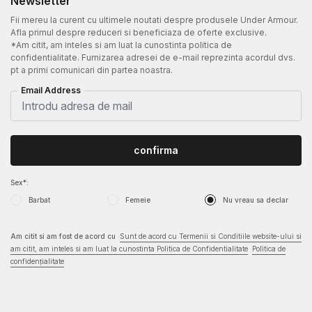
Newsletter
Fii mereu la curent cu ultimele noutati despre produsele Under Armour.
Afla primul despre reduceri si beneficiaza de oferte exclusive.
*Am citit, am inteles si am luat la cunostinta politica de
confidentialitate. Furnizarea adresei de e-mail reprezinta acordul dvs.
pt a primi comunicari din partea noastra.
Email Address
confirma
Sex*:
Barbat
Femeie
Nu vreau sa declar
Am citit si am fost de acord cu
Sunt de acord cu Termenii si Conditiile website-ului si
am citit, am inteles si am luat la cunostinta Politica de Confidentialitate
Politica de
confidențialitate