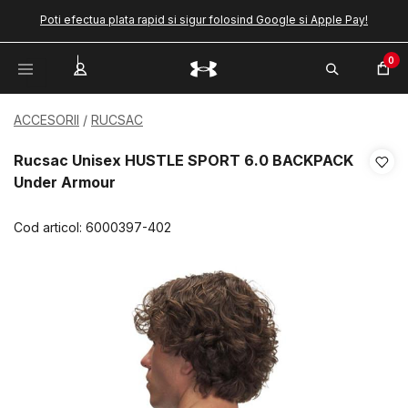
Poti efectua plata rapid si sigur folosind Google si Apple Pay!
0
ACCESORII
RUCSAC
Rucsac Unisex HUSTLE SPORT 6.0 BACKPACK
Under Armour
Cod articol:
6000397-402