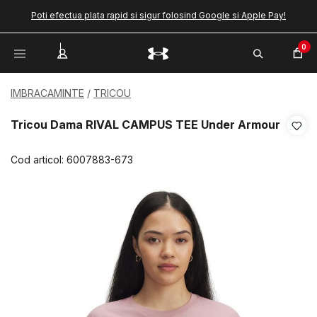
Poti efectua plata rapid si sigur folosind Google si Apple Pay!
0
IMBRACAMINTE
TRICOU
Tricou Dama RIVAL CAMPUS TEE Under Armour
Cod articol:
6007883-673