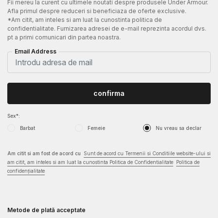
Fii mereu la curent cu ultimele noutati despre produsele Under Armour.
Afla primul despre reduceri si beneficiaza de oferte exclusive.
*Am citit, am inteles si am luat la cunostinta politica de
confidentialitate. Furnizarea adresei de e-mail reprezinta acordul dvs.
pt a primi comunicari din partea noastra.
Email Address
confirma
Sex*:
Barbat
Femeie
Nu vreau sa declar
Am citit si am fost de acord cu
Sunt de acord cu Termenii si Conditiile website-ului si
am citit, am inteles si am luat la cunostinta Politica de Confidentialitate
Politica de
confidențialitate
Metode de plată acceptate