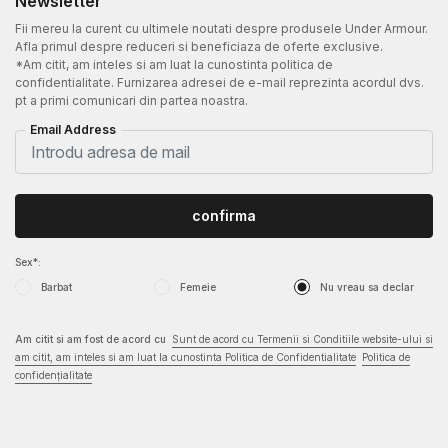
Newsletter
Fii mereu la curent cu ultimele noutati despre produsele Under Armour.
Afla primul despre reduceri si beneficiaza de oferte exclusive.
*Am citit, am inteles si am luat la cunostinta politica de
confidentialitate. Furnizarea adresei de e-mail reprezinta acordul dvs.
pt a primi comunicari din partea noastra.
Email Address
confirma
Sex*:
Barbat
Femeie
Nu vreau sa declar
Am citit si am fost de acord cu
Sunt de acord cu Termenii si Conditiile website-ului si
am citit, am inteles si am luat la cunostinta Politica de Confidentialitate
Politica de
confidențialitate