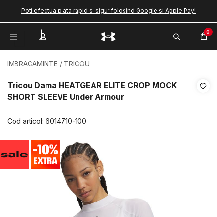
Poti efectua plata rapid si sigur folosind Google si Apple Pay!
0
IMBRACAMINTE
TRICOU
Tricou Dama HEATGEAR ELITE CROP MOCK
SHORT SLEEVE Under Armour
Cod articol:
6014710-100