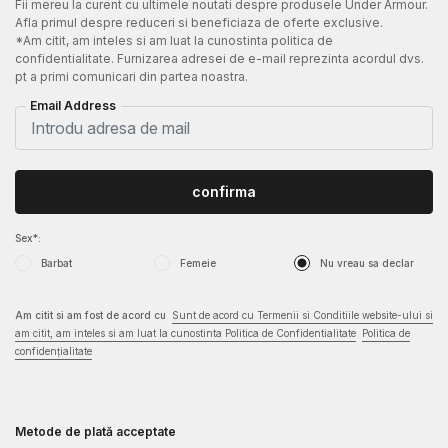
Fii mereu la curent cu ultimele noutati despre produsele Under Armour.
Afla primul despre reduceri si beneficiaza de oferte exclusive.
*Am citit, am inteles si am luat la cunostinta politica de
confidentialitate. Furnizarea adresei de e-mail reprezinta acordul dvs.
pt a primi comunicari din partea noastra.
Email Address
confirma
Sex*:
Barbat
Femeie
Nu vreau sa declar
Am citit si am fost de acord cu
Sunt de acord cu Termenii si Conditiile website-ului si
am citit, am inteles si am luat la cunostinta Politica de Confidentialitate
Politica de
confidențialitate
Metode de plată acceptate