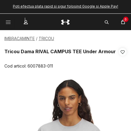
Poti efectua plata rapid si sigur folosind Google si Apple Pay!
0
IMBRACAMINTE
TRICOU
Tricou Dama RIVAL CAMPUS TEE Under Armour
Cod articol:
6007883-011