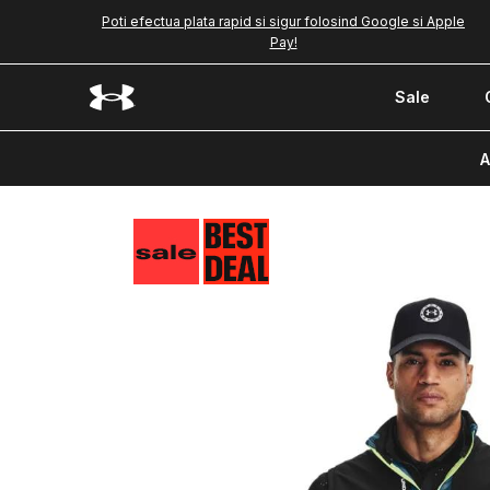
Poti efectua plata rapid si sigur folosind Google si Apple
Pay!
Sale
A