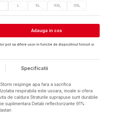
M
L
XL
XXL
3XL
Adauga in cos
or pot sa difere usor in functie de dispozitivul folosit si
Specificatii
Storm respinge apa fara a sacrifica
 Izolatia respirabila este usoara, moale si ofera
ivita de caldura Straturile suprapuse sunt durabile
tie suplimentara Detalii reflectorizante 91%
lastan
Valoare
VESTA