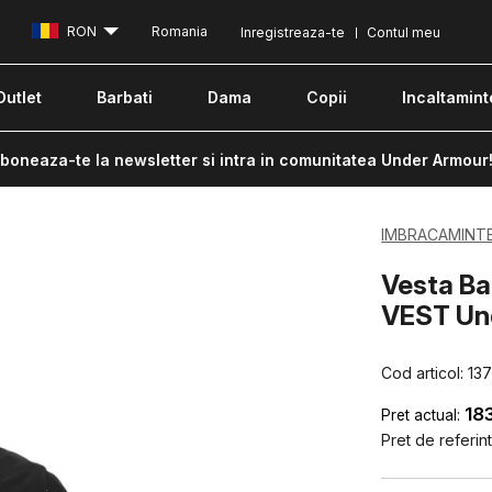
RON
Romania
Inregistreaza-te
Contul meu
Outlet
Barbati
Dama
Copii
Incaltamint
boneaza-te la newsletter si intra in comunitatea Under Armour
IMBRACAMINT
Vesta B
VEST Un
Cod articol:
13
18
Pret actual:
Pret de referint