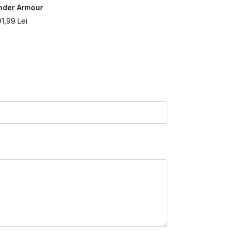
nder Armour
284,99
Lei
91,99
Lei