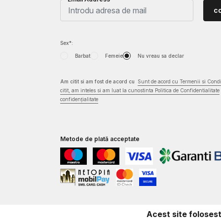
c
Sex*:
Barbat
Femeie
Nu vreau sa declar
Am citit si am fost de acord cu
Sunt de acord cu Termenii si Condit
citit, am inteles si am luat la cunostinta Politica de Confidentialitate
confidențialitate
Metode de plată acceptate
Acest site foloses
©2026
www.underarmour.ro
,
NB SOFT
. Toate drepturile rezervate.