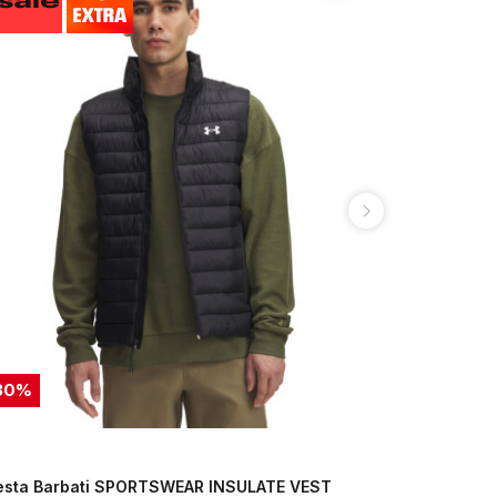
30
%
50
%
esta Barbati SPORTSWEAR INSULATE VEST
Vesta Barb