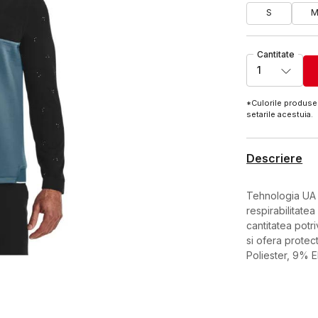
S
Cantitate
1
*Culorile produsel
setarile acestuia.
Descriere
Tehnologia UA 
respirabilitatea
cantitatea potr
si ofera protec
Poliester, 9% E
Caracteristici
Categorie