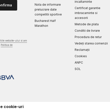
incaltaminte
Nota de informare
onfirma
Certificat garantie
prelucrare date
imbracaminte si
competitii sportive
accesorii
Bucharest Half
Metode de plata
Marathon
Conditii de livrare
Procedura de retur
iile website-ului si am
Vedeți starea comenzii
Politica de
Reclamaţii
Cookies
ANPC
SOL
te cookie-uri