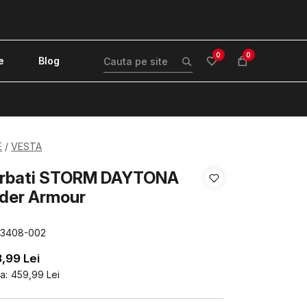
0
0
e
Blog
!
E
VESTA
arbati STORM DAYTONA
der Armour
73408-002
3,99
Lei
a:
459,99
Lei