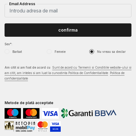
Email Address
confirma
Sex*:
Barbat
Femeie
Nu vreau sa declar
Am citit si am fost de acord cu
Sunt de acord cu Termenii si Conditiile website-ului si
am citit, am inteles si am luat la cunostinta Politica de Confidentialitate
Politica de
confidențialitate
Metode de plată acceptate