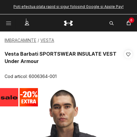
Poti efectua plata rapid si sigur folosind Google si Apple Pay!
0
IMBRACAMINTE
VESTA
Vesta Barbati SPORTSWEAR INSULATE VEST
Under Armour
Cod articol:
6006364-001