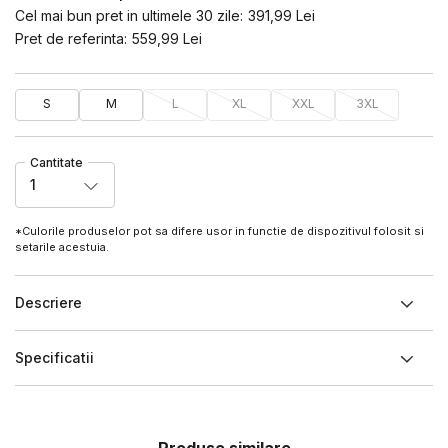
Cel mai bun pret in ultimele 30 zile:
391,99
Lei
Pret de referinta:
559,99
Lei
S
M
L
XL
XXL
3XL
Cantitate
1
*Culorile produselor pot sa difere usor in functie de dispozitivul folosit si
setarile acestuia.
Descriere
Specificatii