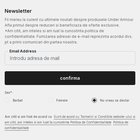
Newsletter
Fii mereu la curent cu ultimele noutati despre produsele Under Armour.
Afla primul despre reduceri si beneficiaza de oferte exclusive.
*Am citit, am inteles si am luat la cunostinta politica de
confidentialitate. Furnizarea adresei de e-mail reprezinta acordul dvs.
pt a primi comunicari din partea noastra.
Email Address
confirma
Sex*:
Barbat
Femeie
Nu vreau sa declar
Am citit si am fost de acord cu
Sunt de acord cu Termenii si Conditiile website-ului si
am citit, am inteles si am luat la cunostinta Politica de Confidentialitate
Politica de
confidențialitate