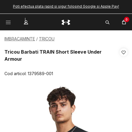
Poti efectua plata rapid si sigur folosind Google si Apple Pay!
0
IMBRACAMINTE
TRICOU
Tricou Barbati TRAIN Short Sleeve Under
Armour
Cod articol:
1379589-001