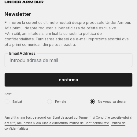
Newsletter
Fii mereu la curent cu ultimele noutati despre produsele Under Armour.
Afla primul despre reduceri si beneficiaza de oferte exclusive.
*Am citit, am inteles si am luat la cunostinta politica de
confidentialitate. Furnizarea adresei de e-mail reprezinta acordul dvs.
pt a primi comunicari din partea noastra.
Email Address
confirma
Sex*:
Barbat
Femeie
Nu vreau sa declar
Am citit si am fost de acord cu
Sunt de acord cu Termenii si Conditiile website-ului si
am citit, am inteles si am luat la cunostinta Politica de Confidentialitate
Politica de
confidențialitate