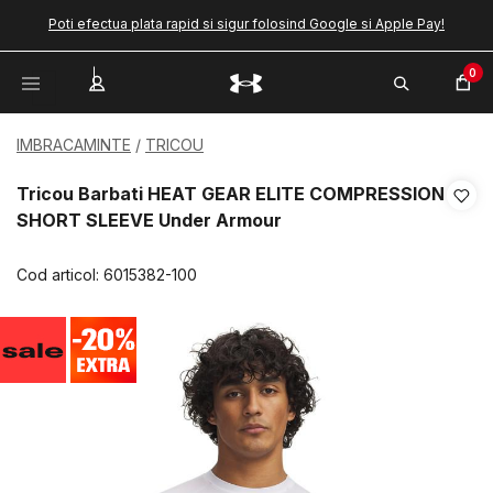
Poti efectua plata rapid si sigur folosind Google si Apple Pay!
0
IMBRACAMINTE
TRICOU
Tricou Barbati HEAT GEAR ELITE COMPRESSION
SHORT SLEEVE Under Armour
Cod articol:
6015382-100