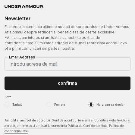
Newsletter
Fii mereu la curent cu ultimele noutati despre produsele Under Armour.
Afla primul despre reduceri si beneficiaza de oferte exclusive.
*Am citit, am inteles si am luat la cunostinta politica de
confidentialitate. Furnizarea adresei de e-mail reprezinta acordul dvs.
pt a primi comunicari din partea noastra.
Email Address
confirma
Sex*:
Barbat
Femeie
Nu vreau sa declar
Am citit si am fost de acord cu
Sunt de acord cu Termenii si Conditiile website-ului si
am citit, am inteles si am luat la cunostinta Politica de Confidentialitate
Politica de
confidențialitate