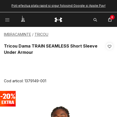
Poti efectua plata rapid si sigur folosind Google si Apple Pay!
0
IMBRACAMINTE
TRICOU
Tricou Dama TRAIN SEAMLESS Short Sleeve
Under Armour
Cod articol:
1379149-001