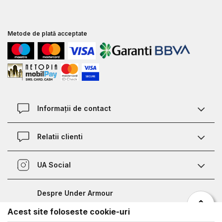
Metode de plată acceptate
Informații de contact
Contact
Relatii clienti
Magazine
Termeni si conditii
Defineste marimea
UA Social
Politica de confidentialitate
Relații Clienți
Facebook
Certificat garantie incaltaminte
Nota de informare prelucrare date competitii sportive
Despre Under Armour
Certificat garantie imbracaminte si accesorii
Bucharest Half Marathon
Acest site foloseste cookie-uri
Despre noi
Metode de plata