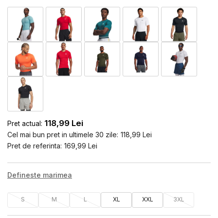
118,99
Lei
Pret actual:
Cel mai bun pret in ultimele 30 zile:
118,99
Lei
Pret de referinta:
169,99
Lei
Defineste marimea
S
M
L
XL
XXL
3XL