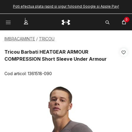
Poti efectua plata rapid si sigur folosind Google si Apple Pay!
0
IMBRACAMINTE
TRICOU
Tricou Barbati HEATGEAR ARMOUR
COMPRESSION Short Sleeve Under Armour
Cod articol:
1361518-090