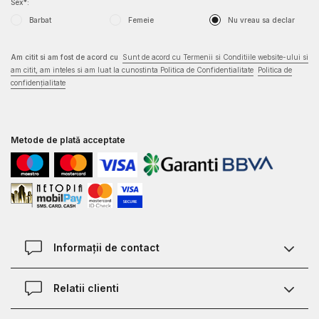
Sex*:
Barbat
Femeie
Nu vreau sa declar
Am citit si am fost de acord cu
Sunt de acord cu Termenii si Conditiile website-ului si
am citit, am inteles si am luat la cunostinta Politica de Confidentialitate
Politica de
confidențialitate
Metode de plată acceptate
Informații de contact
Contact
Relatii clienti
Magazine