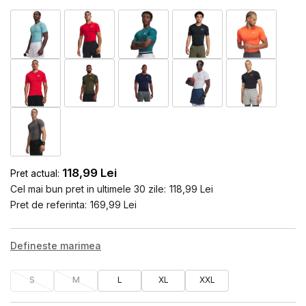
118,99
Lei
Pret actual:
Cel mai bun pret in ultimele 30 zile:
118,99
Lei
Pret de referinta:
169,99
Lei
Defineste marimea
S
M
L
XL
XXL