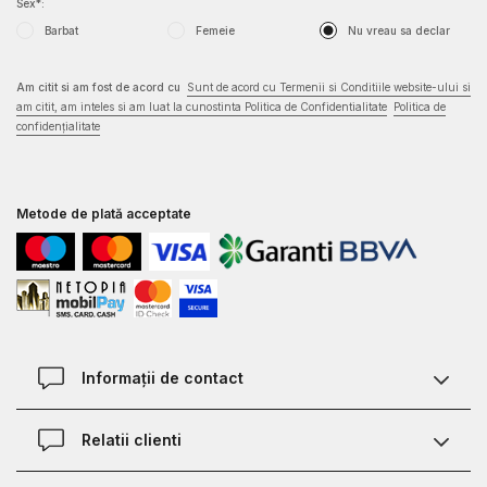
Sex*:
Barbat
Femeie
Nu vreau sa declar
Am citit si am fost de acord cu
Sunt de acord cu Termenii si Conditiile website-ului si
am citit, am inteles si am luat la cunostinta Politica de Confidentialitate
Politica de
confidențialitate
Metode de plată acceptate
Informații de contact
Contact
Relatii clienti
Magazine