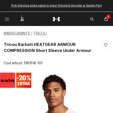
Poti efectua plata rapid si sigur folosind Google si Apple Pay!
0
IMBRACAMINTE
TRICOU
Tricou Barbati HEATGEAR ARMOUR
COMPRESSION Short Sleeve Under Armour
Cod articol:
1361518-101