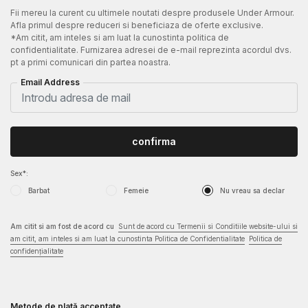
Fii mereu la curent cu ultimele noutati despre produsele Under Armour.
Afla primul despre reduceri si beneficiaza de oferte exclusive.
*Am citit, am inteles si am luat la cunostinta politica de
confidentialitate. Furnizarea adresei de e-mail reprezinta acordul dvs.
pt a primi comunicari din partea noastra.
Email Address
confirma
Sex*:
Barbat
Femeie
Nu vreau sa declar
Am citit si am fost de acord cu
Sunt de acord cu Termenii si Conditiile website-ului si
am citit, am inteles si am luat la cunostinta Politica de Confidentialitate
Politica de
confidențialitate
Metode de plată acceptate