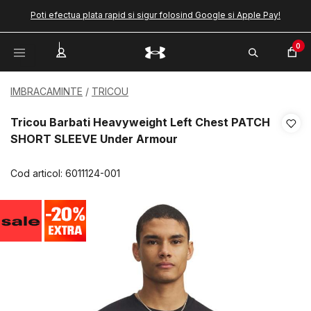
Poti efectua plata rapid si sigur folosind Google si Apple Pay!
0
IMBRACAMINTE
TRICOU
Tricou Barbati Heavyweight Left Chest PATCH
SHORT SLEEVE Under Armour
Cod articol:
6011124-001