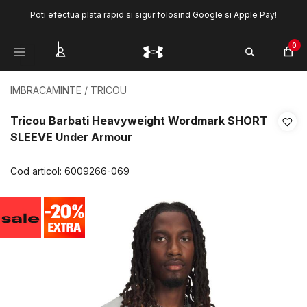
Poti efectua plata rapid si sigur folosind Google si Apple Pay!
0
IMBRACAMINTE
TRICOU
Tricou Barbati Heavyweight Wordmark SHORT
SLEEVE Under Armour
Cod articol:
6009266-069