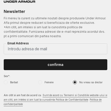
Newsletter
Fii mereu la curent cu ultimele noutati despre produsele Under Armour.
Afla primul despre reduceri si beneficiaza de oferte exclusive.
*Am citit, am inteles si am luat la cunostinta politica de
confidentialitate. Furnizarea adresei de e-mail reprezinta acordul dvs.
pt a primi comunicari din partea noastra.
Email Address
confirma
Sex*:
Barbat
Femeie
Nu vreau sa declar
Am citit si am fost de acord cu
Sunt de acord cu Termenii si Conditiile website-ului si
am citit, am inteles si am luat la cunostinta Politica de Confidentialitate
Politica de
confidențialitate