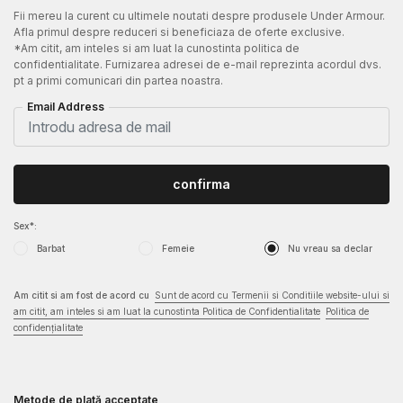
Fii mereu la curent cu ultimele noutati despre produsele Under Armour.
Afla primul despre reduceri si beneficiaza de oferte exclusive.
*Am citit, am inteles si am luat la cunostinta politica de
confidentialitate. Furnizarea adresei de e-mail reprezinta acordul dvs.
pt a primi comunicari din partea noastra.
Email Address
confirma
Sex*:
Barbat
Femeie
Nu vreau sa declar
Am citit si am fost de acord cu
Sunt de acord cu Termenii si Conditiile website-ului si
am citit, am inteles si am luat la cunostinta Politica de Confidentialitate
Politica de
confidențialitate
Metode de plată acceptate