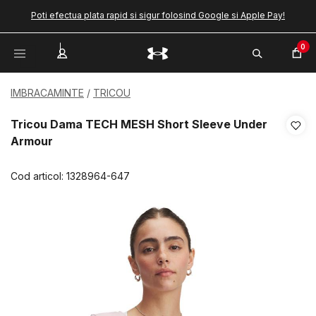
Poti efectua plata rapid si sigur folosind Google si Apple Pay!
0
IMBRACAMINTE
TRICOU
Tricou Dama TECH MESH Short Sleeve Under
Armour
Cod articol:
1328964-647