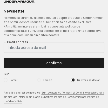
Newsletter
Fii mereu la curent cu ultimele noutati despre produsele Under Armour.
Afla primul despre reduceri si beneficiaza de oferte exclusive.
*Am citit, am inteles si am luat la cunostinta politica de
confidentialitate. Furnizarea adresei de e-mail reprezinta acordul dvs.
pt a primi comunicari din partea noastra.
Email Address
confirma
Sex*:
Barbat
Femeie
Nu vreau sa declar
Am citit si am fost de acord cu
Sunt de acord cu Termenii si Conditiile website-ului si
am citit, am inteles si am luat la cunostinta Politica de Confidentialitate
Politica de
confidențialitate