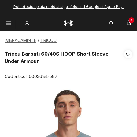
Poti efectua plata rapid si sigur folosind Google si Apple Pay!
0
IMBRACAMINTE
TRICOU
Tricou Barbati 60/40S HOOP Short Sleeve
Under Armour
Cod articol:
6003684-587