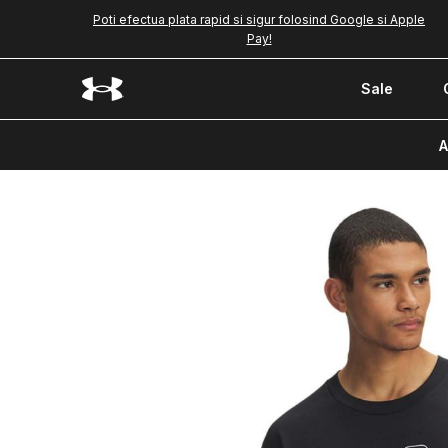
Poti efectua plata rapid si sigur folosind Google si Apple
Pay!
Sale
A