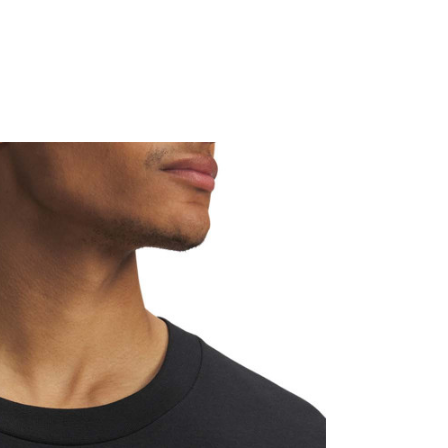
Valoare
TRICOU
UNDER ARMOUR
BARBATI