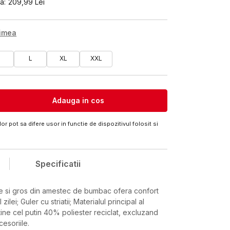
a:
209,99
Lei
rimea
M
L
XL
XXL
Adauga in cos
or pot sa difere usor in functie de dispozitivul folosit si
Specificatii
le si gros din amestec de bumbac ofera confort
zilei; Guler cu striatii; Materialul principal al
ine cel putin 40% poliester reciclat, excluzand
cesoriile.