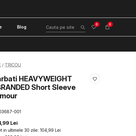
0
0
e
Blog
!
E
TRICOU
Barbati HEAVYWEIGHT
RANDED Short Sleeve
rmour
03687-001
4,99
Lei
 in ultimele 30 zile:
104,99
Lei