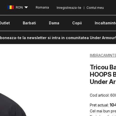
RON
Romania
Inregistreaza-te
Contul meu
Outlet
Barbati
Dama
Copii
Incaltamint
boneaza-te la newsletter si intra in comunitatea Under Armour
IMBRACAMINT
Tricou 
HOOPS B
Under A
Cod articol:
60
10
Pret actual:
Cel mai bun pret