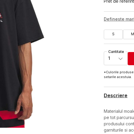
Pret de referint
Defineste ma
S
Cantitate
1
*Culorile produsel
setarile acestuia.
Descriere
Materialul moa
pe tot parcursul 
produsului cont
garniturile si ac