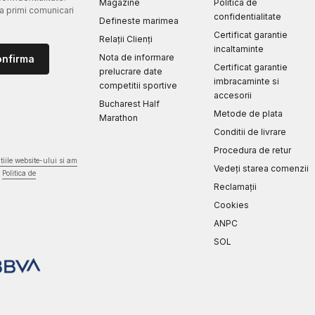
Magazine
Politica de
 a primi comunicari
confidentialitate
Defineste marimea
Certificat garantie
Relații Clienți
incaltaminte
Nota de informare
onfirma
Certificat garantie
prelucrare date
imbracaminte si
competitii sportive
accesorii
Bucharest Half
Metode de plata
Marathon
Conditii de livrare
Procedura de retur
iile website-ului si am
Vedeți starea comenzii
Politica de
Reclamaţii
Cookies
ANPC
SOL