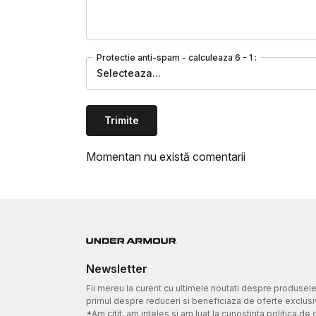
Protectie anti-spam - calculeaza 6 - 1 :
Selecteaza...
Trimite
Momentan nu există comentarii
Newsletter
Fii mereu la curent cu ultimele noutati despre produsel
primul despre reduceri si beneficiaza de oferte exclusi
*Am citit, am inteles si am luat la cunostinta politica de 