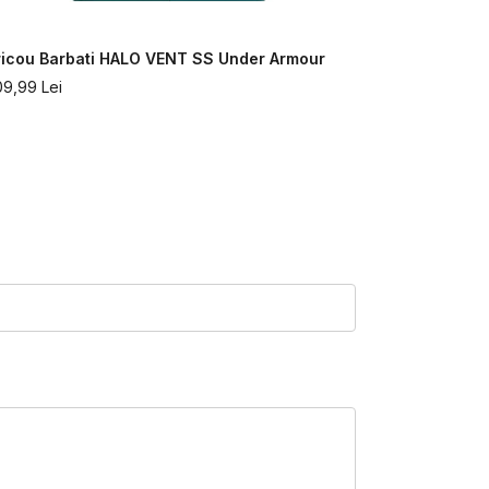
ricou Barbati HALO VENT SS Under Armour
Tricou Bar
SLEEVE Und
09,99
Lei
307,99
Lei