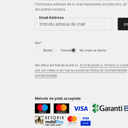
Furnizarea adresei de e-mail reprezinta acordul dvs. pt
din partea noastra.
Email Address
c
Sex*:
Barbat
Femeie
Nu vreau sa declar
Am citit si am fost de acord cu
Sunt de acord cu Termenii si Condit
citit, am inteles si am luat la cunostinta Politica de Confidentialitate
confidențialitate
Metode de plată acceptate