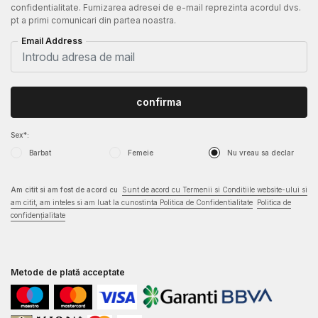
confidentialitate. Furnizarea adresei de e-mail reprezinta acordul dvs.
pt a primi comunicari din partea noastra.
Email Address
confirma
Sex*:
Barbat
Femeie
Nu vreau sa declar
Am citit si am fost de acord cu
Sunt de acord cu Termenii si Conditiile website-ului si
am citit, am inteles si am luat la cunostinta Politica de Confidentialitate
Politica de
confidențialitate
Metode de plată acceptate