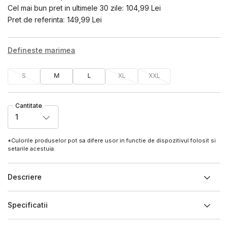
Cel mai bun pret in ultimele 30 zile:
104,99
Lei
Pret de referinta:
149,99
Lei
Defineste marimea
S
M
L
XL
XXL
Cantitate
1
*Culorile produselor pot sa difere usor in functie de dispozitivul folosit si
setarile acestuia.
Descriere
Specificatii