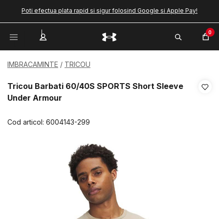
Poti efectua plata rapid si sigur folosind Google si Apple Pay!
0
IMBRACAMINTE
TRICOU
Tricou Barbati 60/40S SPORTS Short Sleeve
Under Armour
Cod articol:
6004143-299