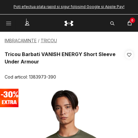
Poti efectua plata rapid si sigur folosind Google si Apple Pay!
0
IMBRACAMINTE
TRICOU
Tricou Barbati VANISH ENERGY Short Sleeve
Under Armour
Cod articol:
1383973-390