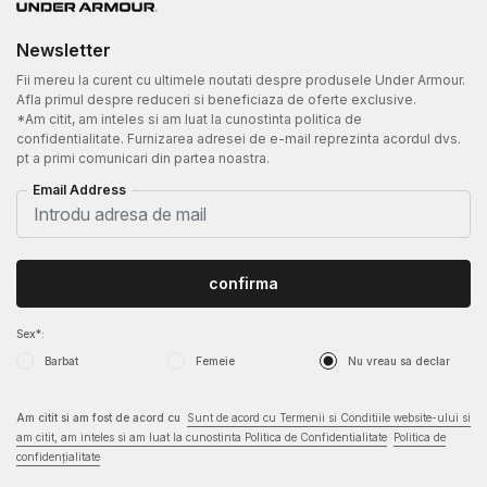
Newsletter
Fii mereu la curent cu ultimele noutati despre produsele Under Armour.
Afla primul despre reduceri si beneficiaza de oferte exclusive.
*Am citit, am inteles si am luat la cunostinta politica de
confidentialitate. Furnizarea adresei de e-mail reprezinta acordul dvs.
pt a primi comunicari din partea noastra.
Email Address
confirma
Sex*:
Barbat
Femeie
Nu vreau sa declar
Am citit si am fost de acord cu
Sunt de acord cu Termenii si Conditiile website-ului si
am citit, am inteles si am luat la cunostinta Politica de Confidentialitate
Politica de
confidențialitate