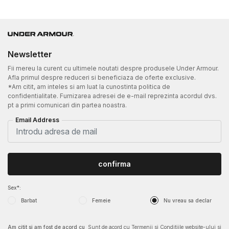
Newsletter
Fii mereu la curent cu ultimele noutati despre produsele Under Armour.
Afla primul despre reduceri si beneficiaza de oferte exclusive.
*Am citit, am inteles si am luat la cunostinta politica de
confidentialitate. Furnizarea adresei de e-mail reprezinta acordul dvs.
pt a primi comunicari din partea noastra.
Email Address
confirma
Sex*:
Barbat
Femeie
Nu vreau sa declar
Am citit si am fost de acord cu
Sunt de acord cu Termenii si Conditiile website-ului si