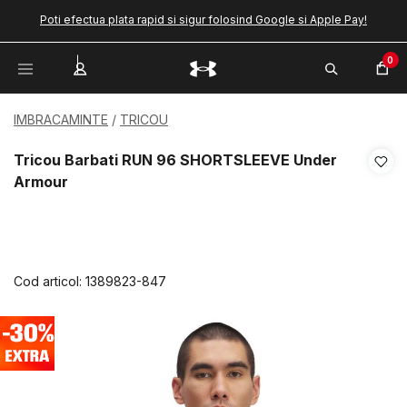
Poti efectua plata rapid si sigur folosind Google si Apple Pay!
0
IMBRACAMINTE
TRICOU
Tricou Barbati RUN 96 SHORTSLEEVE Under
Armour
Cod articol:
1389823-847