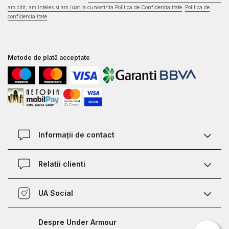
am citit, am inteles si am luat la cunostinta Politica de Confidentialitate
Politica de
confidențialitate
Metode de plată acceptate
Informații de contact
Contact
Relatii clienti
Magazine
Termeni si conditii
Defineste marimea
UA Social
Politica de confidentialitate
Relații Clienți
Facebook
Certificat garantie incaltaminte
Nota de informare prelucrare date competitii sportive
Despre Under Armour