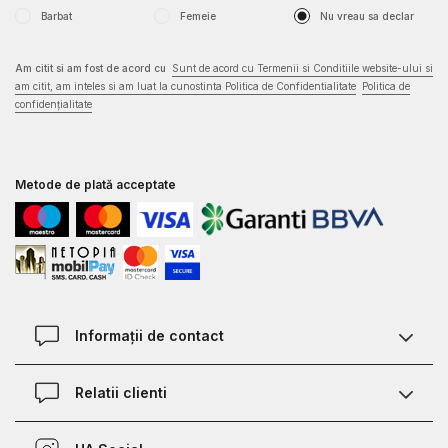
Barbat
Femeie
Nu vreau sa declar
Am citit si am fost de acord cu
Sunt de acord cu Termenii si Conditiile website-ului si
am citit, am inteles si am luat la cunostinta Politica de Confidentialitate
Politica de
confidențialitate
Metode de plată acceptate
Informații de contact
Contact
Relatii clienti
Magazine
Termeni si conditii
Defineste marimea