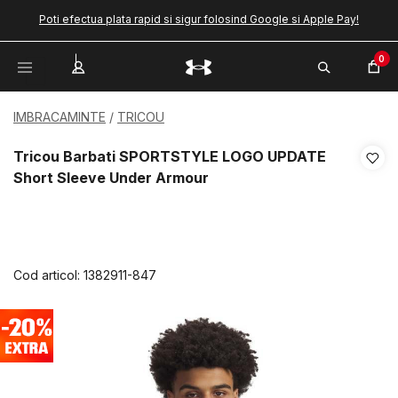
Poti efectua plata rapid si sigur folosind Google si Apple Pay!
0
IMBRACAMINTE
TRICOU
Tricou Barbati SPORTSTYLE LOGO UPDATE
Short Sleeve Under Armour
Cod articol:
1382911-847