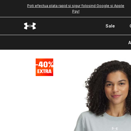
Poti efectua plata rapid si sigur folosind Google si Apple
Pay!
Sale
A