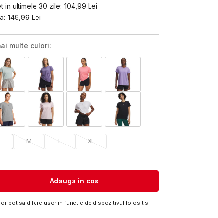
 in ultimele 30 zile:
104,99
Lei
a:
149,99
Lei
ai multe culori:
M
L
XL
Adauga in cos
or pot sa difere usor in functie de dispozitivul folosit si