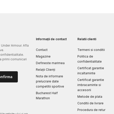
Informații de contact
Relatii clienti
e Under Armour. Afla
Contact
Termeni si conditii
ve.
confidentialitate.
Magazine
Politica de
 a primi comunicari
confidentialitate
Defineste marimea
Certificat garantie
Relații Clienți
incaltaminte
Nota de informare
onfirma
Certificat garantie
prelucrare date
imbracaminte si
competitii sportive
accesorii
Bucharest Half
Metode de plata
Marathon
Conditii de livrare
Procedura de retur
iile website-ului si am