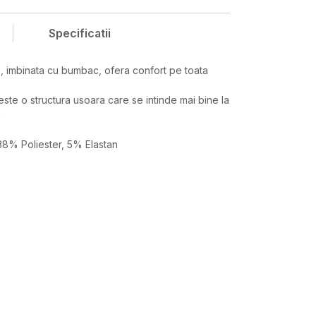
Specificatii
, imbinata cu bumbac, ofera confort pe toata
ste o structura usoara care se intinde mai bine la
e
8% Poliester, 5% Elastan
Valoare
TRICOU
UNDER ARMOUR
FEMEI