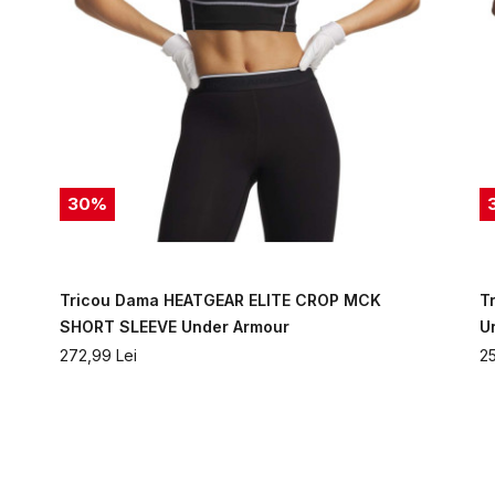
30
%
Tricou Dama HEATGEAR ELITE CROP MCK
T
SHORT SLEEVE Under Armour
U
272,99
Lei
2