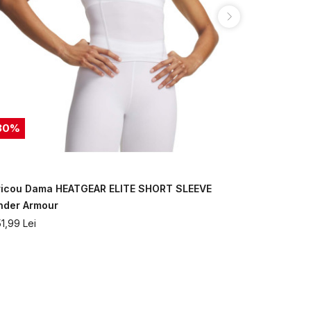
30
%
30
%
ricou Dama HEATGEAR ELITE SHORT SLEEVE
Tricou Dam
nder Armour
Under Armo
51,99
Lei
251,99
Lei