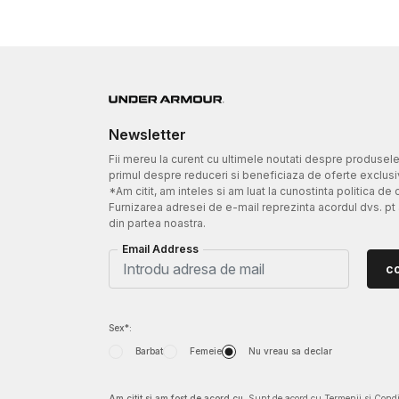
Newsletter
Fii mereu la curent cu ultimele noutati despre produsel
primul despre reduceri si beneficiaza de oferte exclusi
*Am citit, am inteles si am luat la cunostinta politica de 
Furnizarea adresei de e-mail reprezinta acordul dvs. pt
din partea noastra.
Email Address
c
Sex*:
Barbat
Femeie
Nu vreau sa declar
Am citit si am fost de acord cu
Sunt de acord cu Termenii si Condit