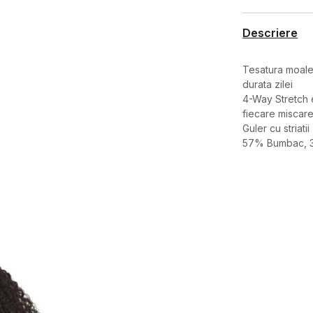
Descriere
Tesatura moale
durata zilei
4-Way Stretch e
fiecare miscar
Guler cu striatii
57% Bumbac, 3
Caracteristici
Categorie
BRAND
GEN