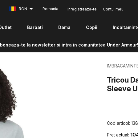
RON
Romania
Inregistreaza-te
Contul meu
Outlet
Barbati
Dama
Copii
Incaltamint
boneaza-te la newsletter si intra in comunitatea Under Armour
IMBRACAMINT
Tricou D
Sleeve 
Cod articol:
13
10
Pret actual: