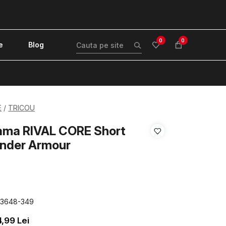
0
0
e
Blog
!
E
TRICOU
ama RIVAL CORE Short
Under Armour
83648-349
4,99
Lei