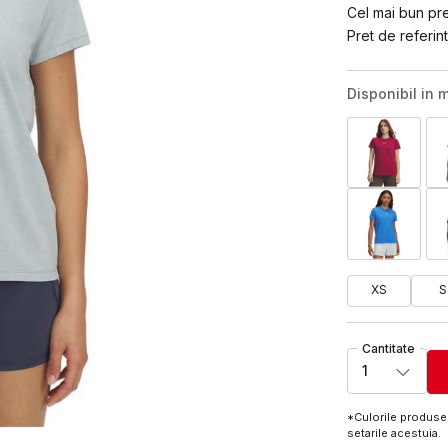
Cel mai bun pret
Pret de referint
Disponibil in m
XS
S
Cantitate
1
*Culorile produsel
setarile acestuia.