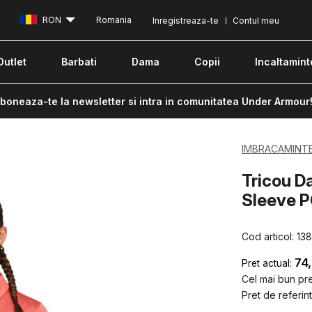
RON
Romania
Inregistreaza-te
Contul meu
Outlet
Barbati
Dama
Copii
Incaltamint
boneaza-te la newsletter si intra in comunitatea Under Armour
IMBRACAMINT
Tricou 
Sleeve 
Cod articol:
13
74
Pret actual:
Cel mai bun pret
Pret de referint