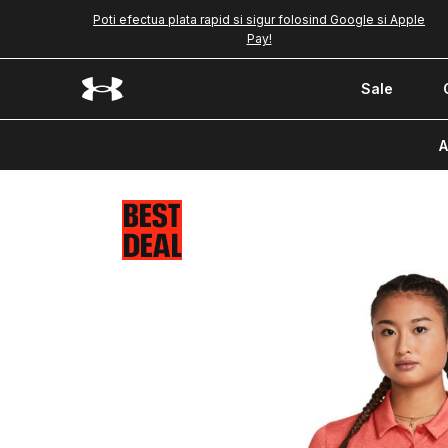
Poti efectua plata rapid si sigur folosind Google si Apple
Pay!
Sale
A