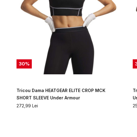
30
%
Tricou Dama HEATGEAR ELITE CROP MCK
T
SHORT SLEEVE Under Armour
U
272,99
Lei
2