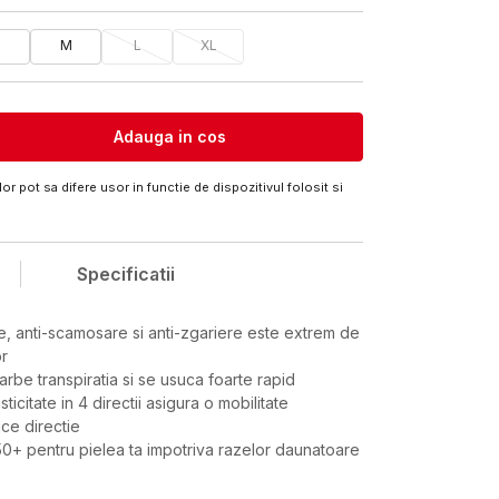
M
L
XL
Adauga in cos
or pot sa difere usor in functie de dispozitivul folosit si
Specificatii
e, anti-scamosare si anti-zgariere este extrem de
or
arbe transpiratia si se usuca foarte rapid
ticitate in 4 directii asigura o mobilitate
ice directie
50+ pentru pielea ta impotriva razelor daunatoare