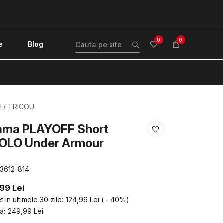
0
0
e
Blog
!
E
TRICOU
Dama PLAYOFF Short
POLO Under Armour
83612-814
,99
Lei
 in ultimele 30 zile:
124,99
Lei
(
-
40
%
)
a:
249,99
Lei