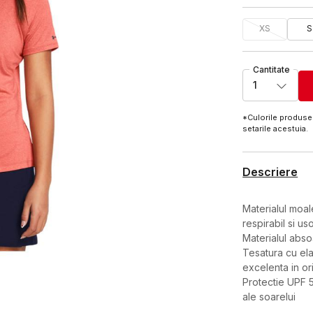
XS
S
Cantitate
1
*Culorile produsel
setarile acestuia.
Descriere
Materialul moal
respirabil si us
Materialul abso
Tesatura cu elas
excelenta in or
Protectie UPF 
ale soarelui