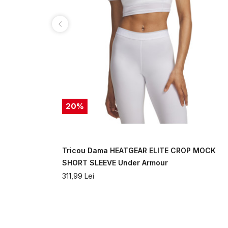
20
%
rt Sleeve
Tricou Dama HEATGEAR ELITE CROP MOCK
SHORT SLEEVE Under Armour
311,99
Lei