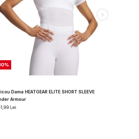
30
%
30
%
ricou Dama HEATGEAR ELITE SHORT SLEEVE
Tricou Dam
nder Armour
Under Armo
51,99
Lei
251,99
Lei