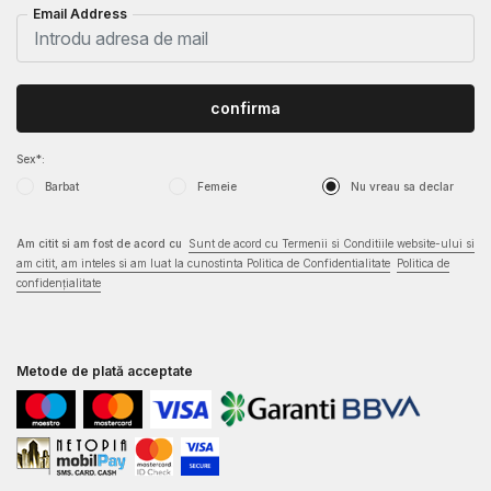
Email Address
confirma
Sex*:
Barbat
Femeie
Nu vreau sa declar
Am citit si am fost de acord cu
Sunt de acord cu Termenii si Conditiile website-ului si
am citit, am inteles si am luat la cunostinta Politica de Confidentialitate
Politica de
confidențialitate
Metode de plată acceptate