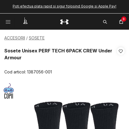
Poti efectua plata rapid si sigur folosind Google si Apple Pay!
0
ACCESORII
SOSETE
Sosete Unisex PERF TECH 6PACK CREW Under
Armour
Cod articol:
1387056-001