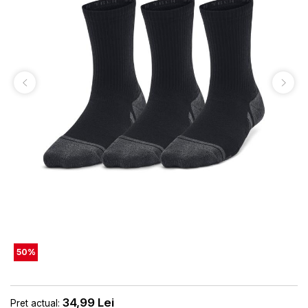
50
%
34,99
Lei
Pret actual: