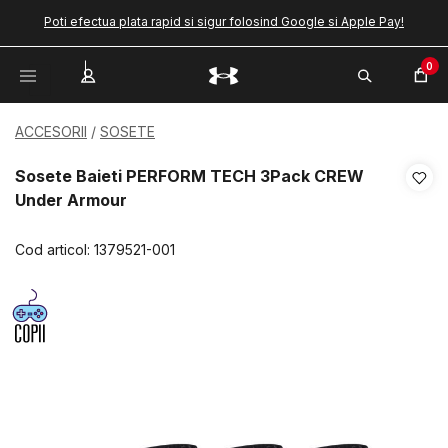
Poti efectua plata rapid si sigur folosind Google si Apple Pay!
0
ACCESORII
SOSETE
Sosete Baieti PERFORM TECH 3Pack CREW
Under Armour
Cod articol:
1379521-001