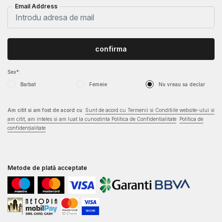
Email Address
confirma
Sex*:
Barbat
Femeie
Nu vreau sa declar
Am citit si am fost de acord cu
Sunt de acord cu Termenii si Conditiile website-ului si
am citit, am inteles si am luat la cunostinta Politica de Confidentialitate
Politica de
confidențialitate
Metode de plată acceptate