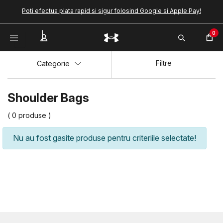
Poti efectua plata rapid si sigur folosind Google si Apple Pay!
0
Filtre
Categorie
Shoulder Bags
( 0 produse )
Nu au fost gasite produse pentru criteriile selectate!