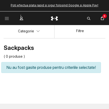
Poti efectua plata rapid si sigur folosind Google si Apple Pay!
0
Filtre
Categorie
Sackpacks
( 0 produse )
Nu au fost gasite produse pentru criteriile selectate!