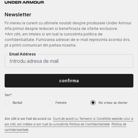
Newsletter
Fii mereu la curent cu ultimele noutati despre produsele Under Armour.
Afla primul despre reduceri si beneficiaza de oferte exclusive.
*Am citit, am inteles si am luat la cunostinta politica de
confidentialitate. Furnizarea adresei de e-mail reprezinta acordul dvs.
pt a primi comunicari din partea noastra.
Email Address
confirma
Sex*:
Barbat
Femeie
Nu vreau sa declar
Am citit si am fost de acord cu
Sunt de acord cu Termenii si Conditiile website-ului si
am citit, am inteles si am luat la cunostinta Politica de Confidentialitate
Politica de
confidențialitate