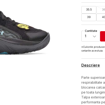
35.5
3
39
4
Cantitate
1
*Culorile produsel
setarile acestuia.
Descriere
Parte superioara
respirabilitate
blocarea calcai
pe toata lungim
Talpa exterioar
performanta pe 