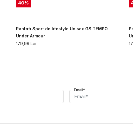
40
%
Pantofi Sport de lifestyle Unisex GS TEMPO
P
Under Armour
U
179,99
Lei
1
Email*