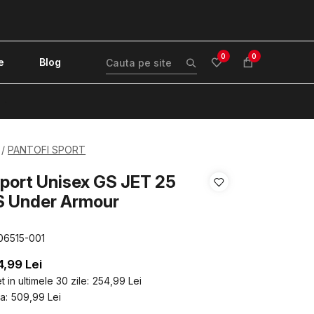
0
0
e
Blog
!
PANTOFI SPORT
sport Unisex GS JET 25
 Under Armour
06515-001
4,99
Lei
 in ultimele 30 zile:
254,99
Lei
a:
509,99
Lei