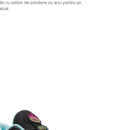
le cu sistem de prindere cu arici pentru un
izat.
Valoare
PANTOFI SPORT
UNDER ARMOUR
Youth Unisex