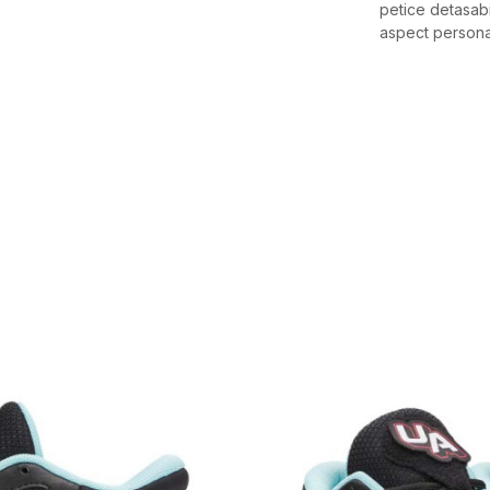
petice detasabi
aspect personal
Caracteristici
Categorie
BRAND
GEN