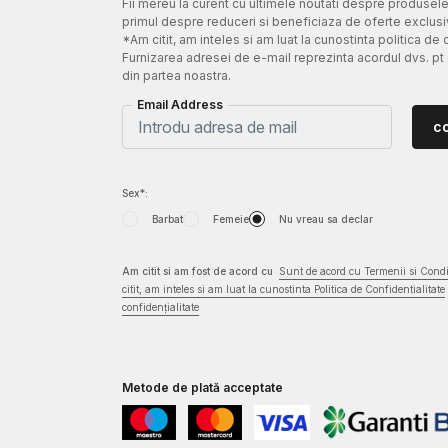
Fii mereu la curent cu ultimele noutati despre produsel
primul despre reduceri si beneficiaza de oferte exclusi
*Am citit, am inteles si am luat la cunostinta politica de 
Furnizarea adresei de e-mail reprezinta acordul dvs. pt
din partea noastra.
Email Address
c
Sex*:
Barbat
Femeie
Nu vreau sa declar
Am citit si am fost de acord cu
Sunt de acord cu Termenii si Condit
citit, am inteles si am luat la cunostinta Politica de Confidentialitate
confidențialitate
Metode de plată acceptate