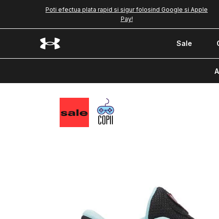
Poti efectua plata rapid si sigur folosind Google si Apple
Pay!
Sale
A