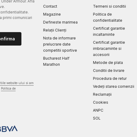
e Under Armour. Afla
Contact
Termeni si conditii
ve.
confidentialitate.
Magazine
Politica de
 a primi comunicari
confidentialitate
Defineste marimea
Certificat garantie
Relații Clienți
incaltaminte
Nota de informare
onfirma
Certificat garantie
prelucrare date
imbracaminte si
competitii sportive
accesorii
Bucharest Half
Metode de plata
Marathon
Conditii de livrare
Procedura de retur
iile website-ului si am
Vedeți starea comenzii
Politica de
Reclamaţii
Cookies
ANPC
SOL