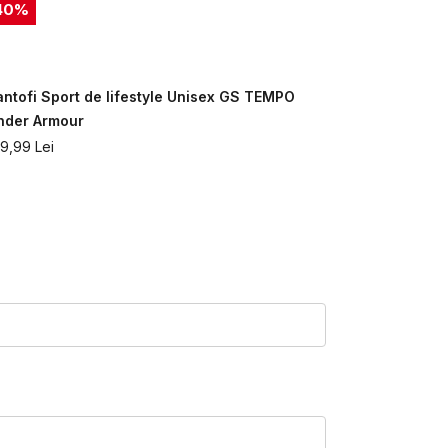
40
%
50
%
antofi Sport de lifestyle Unisex GS TEMPO
Pantofi sp
nder Armour
Under Armo
79,99
Lei
179,99
Lei