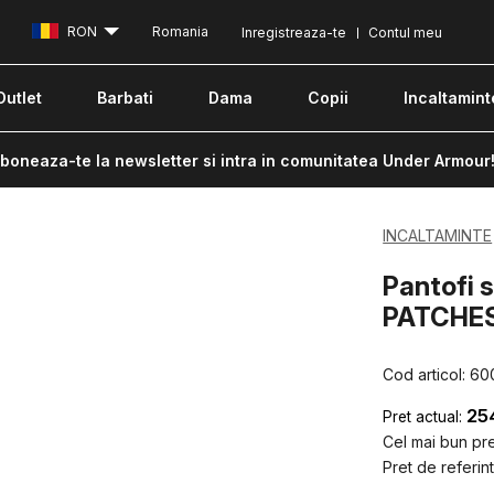
RON
Romania
Inregistreaza-te
Contul meu
Outlet
Barbati
Dama
Copii
Incaltamint
boneaza-te la newsletter si intra in comunitatea Under Armour
INCALTAMINTE
Pantofi 
PATCHES
Cod articol:
60
25
Pret actual:
Cel mai bun pret
Pret de referint