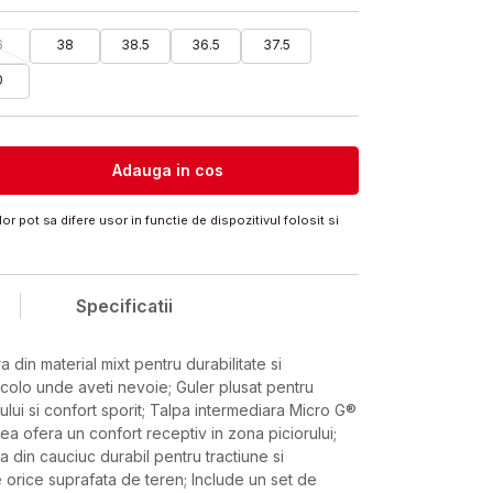
6
38
38.5
36.5
37.5
0
Adauga in cos
or pot sa difere usor in functie de dispozitivul folosit si
Specificatii
 din material mixt pentru durabilitate si
 acolo unde aveti nevoie; Guler plusat pentru
ului si confort sporit; Talpa intermediara Micro G®
ea ofera un confort receptiv in zona piciorului;
a din cauciuc durabil pentru tractiune si
orice suprafata de teren; Include un set de