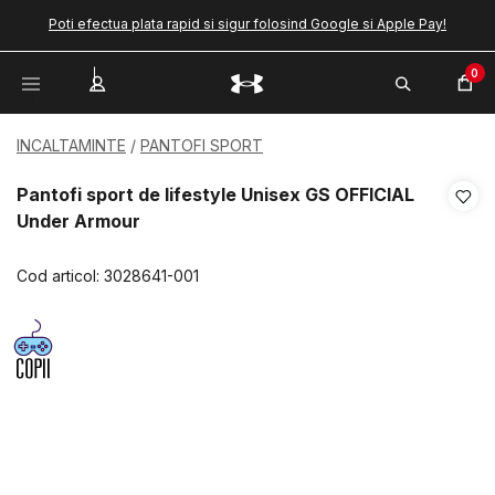
Poti efectua plata rapid si sigur folosind Google si Apple Pay!
0
INCALTAMINTE
PANTOFI SPORT
Pantofi sport de lifestyle Unisex GS OFFICIAL
Under Armour
Cod articol:
3028641-001