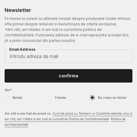
Newsletter
Fii mereu la curent cu ultimele noutati despre produsele Under Armour.
Afla primul despre reduceri si beneficiaza de oferte exclusive.
*Am citit, am inteles si am luat la cunostinta politica de
confidentialitate. Furnizarea adresei de e-mail reprezinta acordul dvs.
pt a primi comunicari din partea noastra.
Email Address
confirma
Sex*:
Barbat
Femeie
Nu vreau sa declar
Am citit si am fost de acord cu
Sunt de acord cu Termenii si Conditiile website-ului si
am citit, am inteles si am luat la cunostinta Politica de Confidentialitate
Politica de
confidențialitate