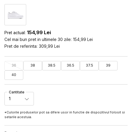
154,99
Lei
Pret actual:
Cel mai bun pret in ultimele 30 zile:
154,99
Lei
Pret de referinta:
309,99
Lei
36
38
38.5
36.5
37.5
39
40
Cantitate
1
*Culorile produselor pot sa difere usor in functie de dispozitivul folosit si
setarile acestuia.