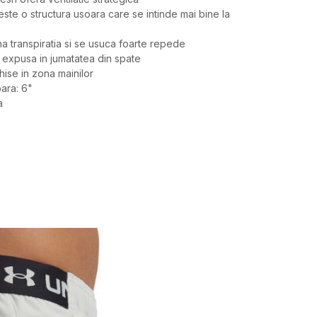
ste o structura usoara care se intinde mai bine la
e
ina transpiratia si se usuca foarte repede
a expusa in jumatatea din spate
ise in zona mainilor
oara: 6"
a
Valoare
PANTALONI SCURTI
UNDER ARMOUR
BARBATI