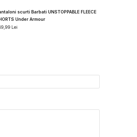
antaloni scurti Barbati UNSTOPPABLE FLEECE
Pantaloni s
HORTS Under Armour
SHORT Und
49,99
Lei
349,99
Lei