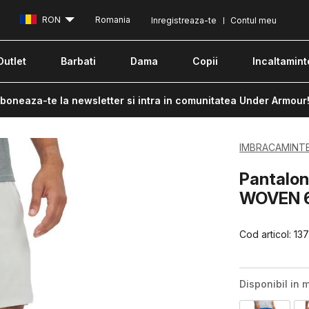
RON
Romania
Inregistreaza-te
Contul meu
Outlet
Barbati
Dama
Copii
Incaltamint
boneaza-te la newsletter si intra in comunitatea Under Armour
IMBRACAMINT
Pantalon
WOVEN 6
Cod articol:
13
Disponibil in m