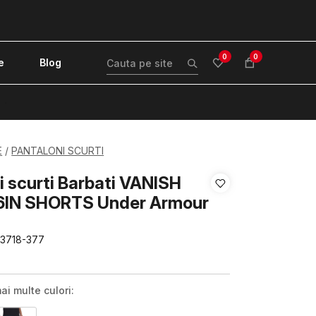
0
0
e
Blog
!
E
PANTALONI SCURTI
i scurti Barbati VANISH
IN SHORTS Under Armour
73718-377
ai multe culori: