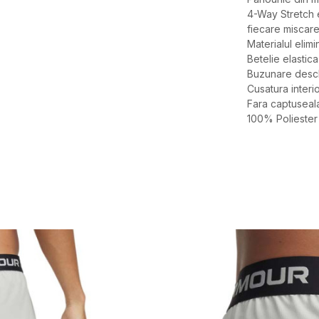
4-Way Stretch e
fiecare miscar
Materialul elim
Betelie elastic
Buzunare desch
Cusatura interi
Fara captuseal
100% Poliester
Caracteristici
Categorie
BRAND
GEN