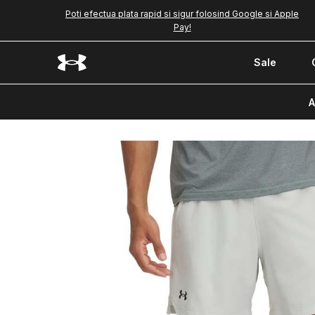
Poti efectua plata rapid si sigur folosind Google si Apple
Pay!
Sale
A