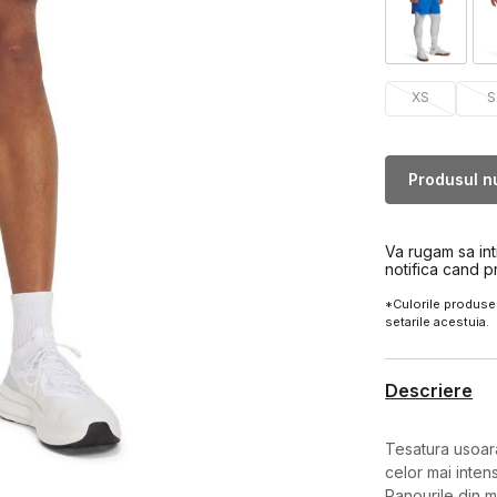
XS
S
Produsul nu
Va rugam sa in
notifica cand p
*Culorile produsel
setarile acestuia.
Descriere
Tesatura usoara
celor mai inte
Panourile din m