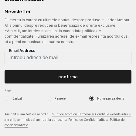
Newsletter
Fii mereu la curent cu ultimele noutati despre produsele Under Armour.
Afla primul despre reduceri si beneficiaza de oferte exclusive.
*Am citit, am inteles si am luat la cunostinta politica de
confidentialitate. Furnizarea adresei de e-mail reprezinta acordul dvs.
pt a primi comunicari din partea noastra.
Email Address
confirma
Sex*:
Barbat
Femeie
Nu vreau sa declar
Am citit si am fost de acord cu
Sunt de acord cu Termenii si Conditiile website-ului si
am citit, am inteles si am luat la cunostinta Politica de Confidentialitate
Politica de
confidențialitate