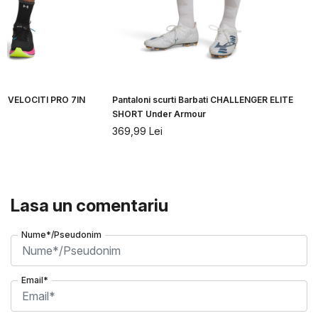
ati VELOCITI PRO 7IN
Pantaloni scurti Barbati CHALLENGER ELITE
r
SHORT Under Armour
369,99
Lei
Lasa un comentariu
Nume*/Pseudonim
Email*