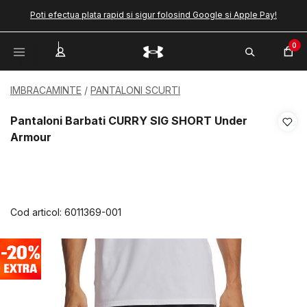
Poti efectua plata rapid si sigur folosind Google si Apple Pay!
0
IMBRACAMINTE
PANTALONI SCURTI
Pantaloni Barbati CURRY SIG SHORT Under
Armour
Cod articol:
6011369-001