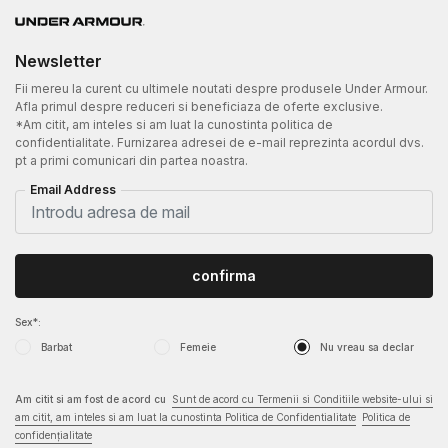
Newsletter
Fii mereu la curent cu ultimele noutati despre produsele Under Armour.
Afla primul despre reduceri si beneficiaza de oferte exclusive.
*Am citit, am inteles si am luat la cunostinta politica de
confidentialitate. Furnizarea adresei de e-mail reprezinta acordul dvs.
pt a primi comunicari din partea noastra.
Email Address
confirma
Sex*:
Barbat
Femeie
Nu vreau sa declar
Am citit si am fost de acord cu
Sunt de acord cu Termenii si Conditiile website-ului si
am citit, am inteles si am luat la cunostinta Politica de Confidentialitate
Politica de
confidențialitate