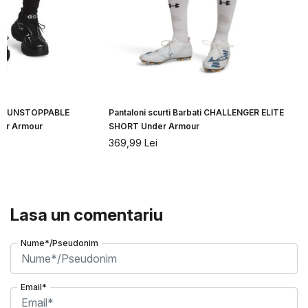
bati UNSTOPPABLE
Pantaloni scurti Barbati CHALLENGER ELITE
er Armour
SHORT Under Armour
369,99
Lei
Lasa un comentariu
Nume*/Pseudonim
Email*