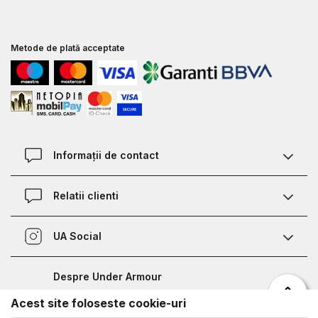
Metode de plată acceptate
Informații de contact
Contact
Relatii clienti
Magazine
Termeni si conditii
Defineste marimea
UA Social
Politica de confidentialitate
Relații Clienți
Facebook
Certificat garantie incaltaminte
Nota de informare prelucrare date competitii sportive
Despre Under Armour
Certificat garantie imbracaminte si accesorii
Bucharest Half Marathon
Acest site foloseste cookie-uri
Despre noi
Metode de plata