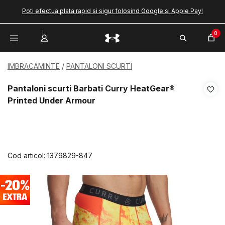
Poti efectua plata rapid si sigur folosind Google si Apple Pay!
0
IMBRACAMINTE
PANTALONI SCURTI
Pantaloni scurti Barbati Curry HeatGear®
Printed Under Armour
Cod articol:
1379829-847