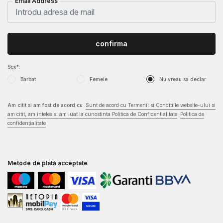
Email Address
confirma
Sex*:
Barbat
Femeie
Nu vreau sa declar
Am citit si am fost de acord cu
Sunt de acord cu Termenii si Conditiile website-ului si
am citit, am inteles si am luat la cunostinta Politica de Confidentialitate
Politica de
confidențialitate
Metode de plată acceptate