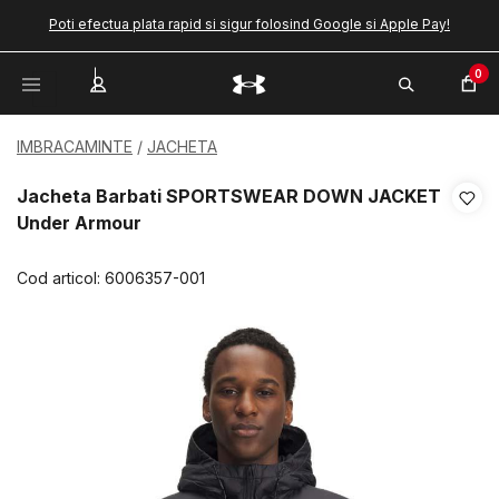
Poti efectua plata rapid si sigur folosind Google si Apple Pay!
0
IMBRACAMINTE
JACHETA
Jacheta Barbati SPORTSWEAR DOWN JACKET
Under Armour
Cod articol:
6006357-001