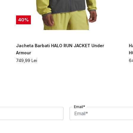
40
%
Jacheta Barbati HALO RUN JACKET Under
H
Armour
H
749,99
Lei
6
Email*