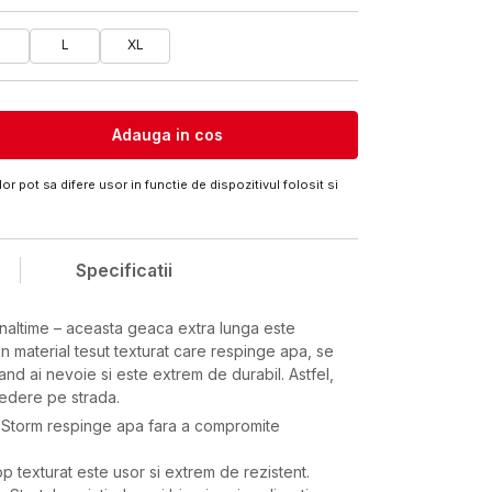
M
L
XL
Adauga in cos
or pot sa difere usor in functie de dispozitivul folosit si
Specificatii
inaltime – aceasta geaca extra lunga este
-un material tesut texturat care respinge apa, se
cand ai nevoie si este extrem de durabil. Astfel,
credere pe strada.
Storm respinge apa fara a compromite
op texturat este usor si extrem de rezistent.