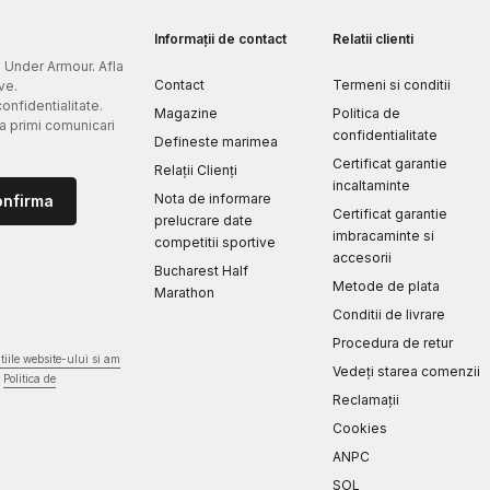
Informații de contact
Relatii clienti
e Under Armour. Afla
Contact
Termeni si conditii
ve.
confidentialitate.
Magazine
Politica de
 a primi comunicari
confidentialitate
Defineste marimea
Certificat garantie
Relații Clienți
incaltaminte
Nota de informare
onfirma
Certificat garantie
prelucrare date
imbracaminte si
competitii sportive
accesorii
Bucharest Half
Metode de plata
Marathon
Conditii de livrare
Procedura de retur
iile website-ului si am
Vedeți starea comenzii
Politica de
Reclamaţii
Cookies
ANPC
SOL