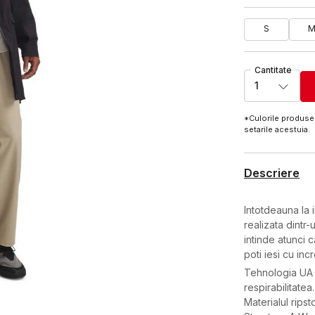
S
Cantitate
1
*Culorile produsel
setarile acestuia.
Descriere
Intotdeauna la 
realizata dintr
intinde atunci 
poti iesi cu in
Tehnologia UA 
respirabilitatea.
Materialul ripst