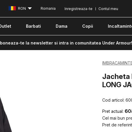
RON
Romania
Inregistreaza-te
Contul meu
Outlet
Barbati
Dama
Copii
Incaltamint
boneaza-te la newsletter si intra in comunitatea Under Armour
IMBRACAMINT
Jacheta
LONG JA
Cod articol:
60
60
Pret actual:
Cel mai bun pret
Pret de referint