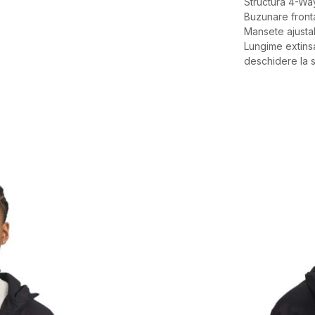
Structura 4-Way
Buzunare fronta
Mansete ajustab
Lungime extinsa
deschidere la s
Caracteristici
Categorie
BRAND
GEN