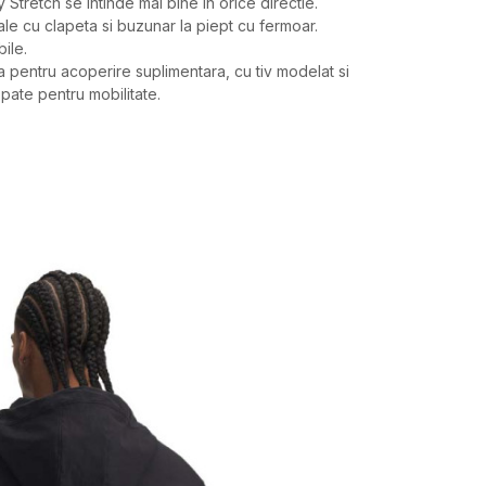
 Stretch se intinde mai bine in orice directie.
le cu clapeta si buzunar la piept cu fermoar.
ile.
 pentru acoperire suplimentara, cu tiv modelat si
pate pentru mobilitate.
Valoare
JACHETA
UNDER ARMOUR
BARBATI