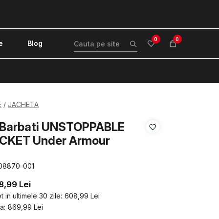
0
0
e
Blog
!
E
JACHETA
 Barbati UNSTOPPABLE
CKET Under Armour
08870-001
8,99
Lei
 in ultimele 30 zile:
608,99
Lei
a:
869,99
Lei