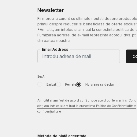
Newsletter
Fii mereu la curent cu ultimele noutati despre produsel
primul despre reduceri si beneficiaza de oferte exclusi
*Am citit, am inteles si am luat la cunostinta politica de 
Furnizarea adresei de e-mail reprezinta acordul dvs. pt
din partea noastra.
Email Address
c
Sex*:
Barbat
Femeie
Nu vreau sa declar
Am citit si am fost de acord cu
Sunt de acord cu Termenii si Condit
citit, am inteles si am luat la cunostinta Politica de Confidentialitate
confidențialitate
Metode de plată acceptate