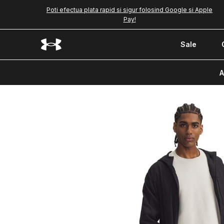
Poti efectua plata rapid si sigur folosind Google si Apple
Pay!
Sale
A