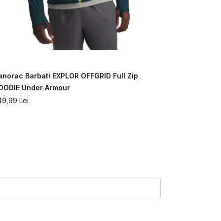
40
%
anorac Barbati EXPLOR OFFGRID Full Zip
Jacheta B
OODIE Under Armour
JACKET Un
49,99
Lei
611,99
Lei