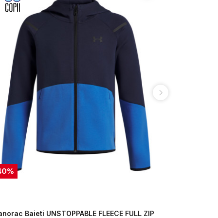
40
%
20
%
anorac Baieti UNSTOPPABLE FLEECE FULL ZIP
Hanorac Ba