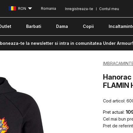
RON
Romania
Inregistreaza-te
Contul meu
Outlet
Barbati
Dama
Copii
Incaltamint
boneaza-te la newsletter si intra in comunitatea Under Armour
IMBRACAMINT
Hanorac 
FLAMIN 
Cod articol:
60
10
Pret actual:
Cel mai bun pret
Pret de referint