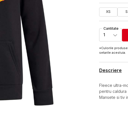
XS
S
Cantitate
1
*Culorile produsel
setarile acestuia.
Descriere
Fleece ultra-mo
pentru caldura 
Mansete si tiv 
Caracteristici
Categorie