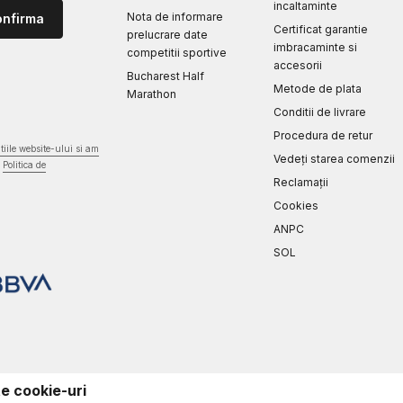
incaltaminte
Nota de informare
onfirma
Certificat garantie
prelucrare date
imbracaminte si
competitii sportive
accesorii
Bucharest Half
Metode de plata
Marathon
Conditii de livrare
Procedura de retur
iile website-ului si am
Vedeți starea comenzii
Politica de
Reclamaţii
Cookies
ANPC
SOL
te cookie-uri