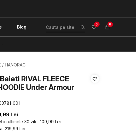
0
0
e
Blog
!
E
HANORAC
Baieti RIVAL FLEECE
HOODIE Under Armour
03781-001
9,99
Lei
 in ultimele 30 zile:
109,99
Lei
a:
219,99
Lei