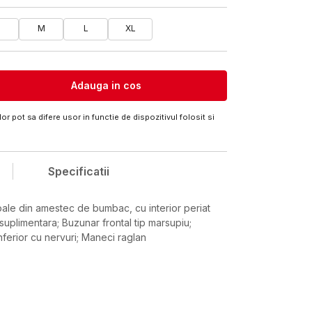
M
L
XL
Adauga in cos
or pot sa difere usor in functie de dispozitivul folosit si
Specificatii
ale din amestec de bumbac, cu interior periat
suplimentara; Buzunar frontal tip marsupiu;
inferior cu nervuri; Maneci raglan
Valoare
HANORAC