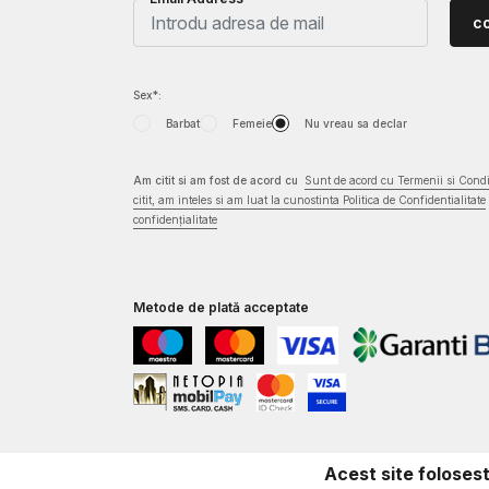
c
Sex*:
Barbat
Femeie
Nu vreau sa declar
Am citit si am fost de acord cu
Sunt de acord cu Termenii si Condit
citit, am inteles si am luat la cunostinta Politica de Confidentialitate
confidențialitate
Metode de plată acceptate
Acest site foloses
©2026
www.underarmour.ro
,
NB SOFT
. Toate drepturile rezervate.