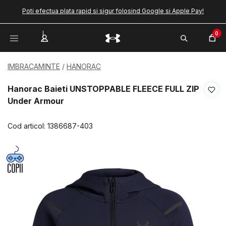
Poti efectua plata rapid si sigur folosind Google si Apple Pay!
0
IMBRACAMINTE
HANORAC
Hanorac Baieti UNSTOPPABLE FLEECE FULL ZIP
Under Armour
Cod articol:
1386687-403