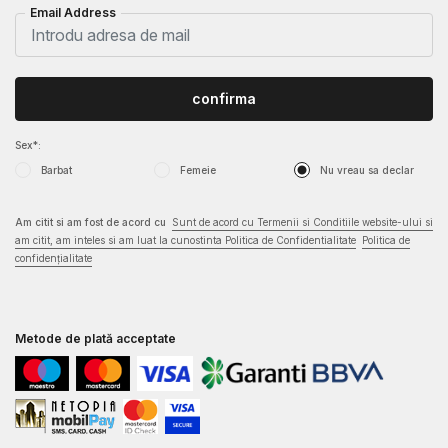
Email Address
confirma
Sex*:
Barbat
Femeie
Nu vreau sa declar
Am citit si am fost de acord cu
Sunt de acord cu Termenii si Conditiile website-ului si
am citit, am inteles si am luat la cunostinta Politica de Confidentialitate
Politica de
confidențialitate
Metode de plată acceptate