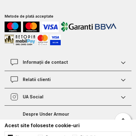
Metode de plată acceptate
Informații de contact
Contact
Relatii clienti
Magazine
Termeni si conditii
Defineste marimea
UA Social
Politica de confidentialitate
Relații Clienți
Facebook
Certificat garantie incaltaminte
Nota de informare prelucrare date competitii sportive
Despre Under Armour
Certificat garantie imbracaminte si accesorii
Bucharest Half Marathon
Acest site foloseste cookie-uri
Despre noi
Metode de plata
©2026
www.underarmour.ro
,
NB SOFT
. Toate drepturile rezervate.