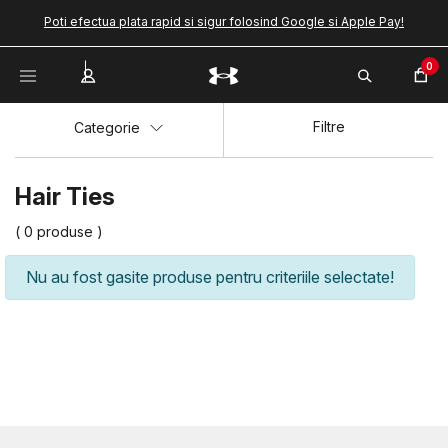
Poti efectua plata rapid si sigur folosind Google si Apple Pay!
0
Filtre
Categorie
Hair Ties
( 0 produse )
Nu au fost gasite produse pentru criteriile selectate!