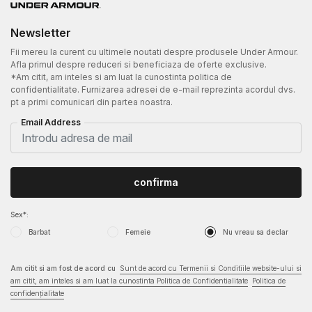
Newsletter
Fii mereu la curent cu ultimele noutati despre produsele Under Armour.
Afla primul despre reduceri si beneficiaza de oferte exclusive.
*Am citit, am inteles si am luat la cunostinta politica de
confidentialitate. Furnizarea adresei de e-mail reprezinta acordul dvs.
pt a primi comunicari din partea noastra.
Email Address
confirma
Sex*:
Barbat
Femeie
Nu vreau sa declar
Am citit si am fost de acord cu
Sunt de acord cu Termenii si Conditiile website-ului si
am citit, am inteles si am luat la cunostinta Politica de Confidentialitate
Politica de
confidențialitate