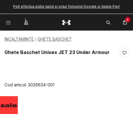
Poti efectua plata rapid si sigur folosind Google si Apple Pay!
0
INCALTAMINTE
GHETE BASCHET
Ghete Baschet Unisex JET 23 Under Armour
Cod articol:
3026634-001