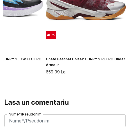
40
%
ex CURRY 1 LOW FLOTRO
Ghete Baschet Unisex CURRY 2 RETRO Under
Armour
659,99
Lei
Lasa un comentariu
Nume*/Pseudonim