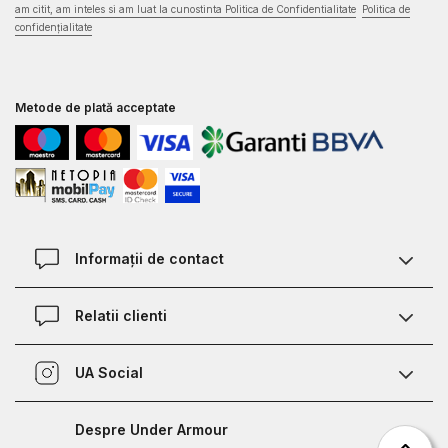
am citit, am inteles si am luat la cunostinta Politica de Confidentialitate
Politica de
confidențialitate
Metode de plată acceptate
Informații de contact
Contact
Relatii clienti
Magazine
Termeni si conditii
Defineste marimea
UA Social
Politica de confidentialitate
Relații Clienți
Facebook
Certificat garantie incaltaminte
Nota de informare prelucrare date competitii sportive
Despre Under Armour