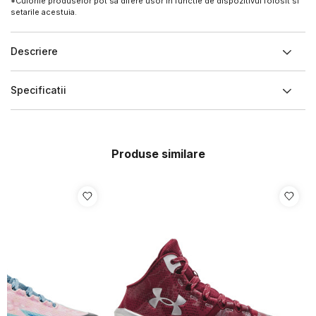
*Culorile produselor pot sa difere usor in functie de dispozitivul folosit si
setarile acestuia.
Descriere
Specificatii
Produse similare