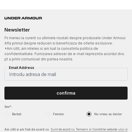
Newsletter
Fii mereu la curent cu ultimele noutati despre produsele Under Armour.
Afla primul despre reduceri si beneficiaza de oferte exclusive.
*Am citit, am inteles si am luat la cunostinta politica de
confidentialitate. Furnizarea adresei de e-mail reprezinta acordul dvs.
pt a primi comunicari din partea noastra.
Email Address
confirma
Sex*:
Barbat
Femeie
Nu vreau sa declar
Am citit si am fost de acord cu
Sunt de acord cu Termenii si Conditiile website-ului si