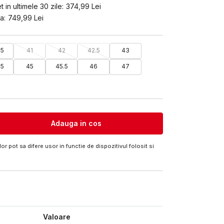
 in ultimele 30 zile:
374,99
Lei
a:
749,99
Lei
.5
41
42
42.5
43
.5
45
45.5
46
47
Adauga in cos
or pot sa difere usor in functie de dispozitivul folosit si
Valoare