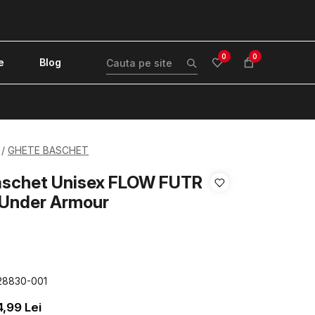
0
0
e
Blog
!
GHETE BASCHET
aschet Unisex FLOW FUTR
 Under Armour
28830-001
4,99
Lei