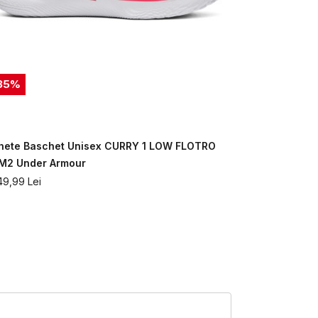
35
%
40
%
hete Baschet Unisex CURRY 1 LOW FLOTRO
Ghete Basc
M2 Under Armour
Armour
49,99
Lei
599,99
Lei