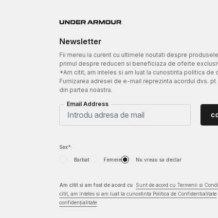
Newsletter
Fii mereu la curent cu ultimele noutati despre produsel
primul despre reduceri si beneficiaza de oferte exclusi
*Am citit, am inteles si am luat la cunostinta politica de 
Furnizarea adresei de e-mail reprezinta acordul dvs. pt
din partea noastra.
Email Address
c
Sex*:
Barbat
Femeie
Nu vreau sa declar
Am citit si am fost de acord cu
Sunt de acord cu Termenii si Condit
citit, am inteles si am luat la cunostinta Politica de Confidentialitate
confidențialitate