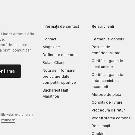
Informații de contact
Relatii clienti
e Under Armour. Afla
Contact
Termeni si conditii
ve.
confidentialitate.
Magazine
Politica de
 a primi comunicari
confidentialitate
Defineste marimea
Certificat garantie
Relații Clienți
incaltaminte
Nota de informare
onfirma
Certificat garantie
prelucrare date
imbracaminte si
competitii sportive
accesorii
Bucharest Half
Metode de plata
Marathon
Conditii de livrare
Procedura de retur
iile website-ului si am
Vedeți starea comenzii
Politica de
Reclamaţii
Cookies