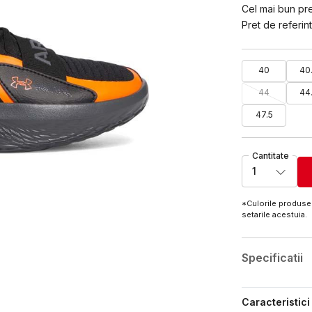
Cel mai bun pret
Pret de referint
40
40
44
44
47.5
Cantitate
1
*Culorile produsel
setarile acestuia.
Specificatii
Caracteristici