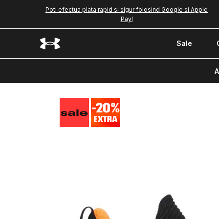
Poti efectua plata rapid si sigur folosind Google si Apple
Pay!
Sale
A