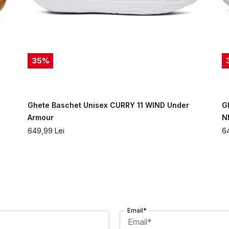
35
%
Ghete Baschet Unisex CURRY 11 WIND Under
G
Armour
N
649,99
Lei
6
Email*