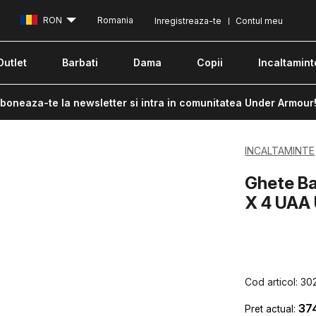
RON
Romania
Inregistreaza-te
Contul meu
Outlet
Barbati
Dama
Copii
Incaltamint
boneaza-te la newsletter si intra in comunitatea Under Armour
INCALTAMINTE
Ghete B
X 4 UAA
Cod articol:
30
37
Pret actual: