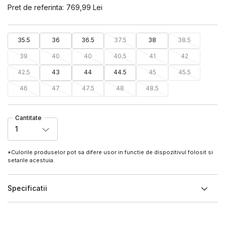
Pret de referinta:
769,99
Lei
35.5
36
36.5
37.5
38
38.5
39
40
40
40.5
41
42
42.5
43
44
44.5
45
45.5
46
47
47.5
48
48.5
Cantitate
1
*Culorile produselor pot sa difere usor in functie de dispozitivul folosit si
setarile acestuia.
Specificatii