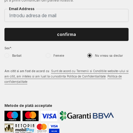
pt a primi comunicari din partea noastra.
Email Address
confirma
Sex*:
Barbat
Femeie
Nu vreau sa declar
Am citit si am fost de acord cu
Sunt de acord cu Termenii si Conditiile website-ului si
am citit, am inteles si am luat la cunostinta Politica de Confidentialitate
Politica de
confidențialitate
Metode de plată acceptate