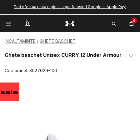
Poti efectua plata rapid si sigur folosind Google si Apple Pay!
0
INCALTAMINTE
GHETE BASCHET
Ghete baschet Unisex CURRY 12 Under Armour
Cod articol:
3027629-100