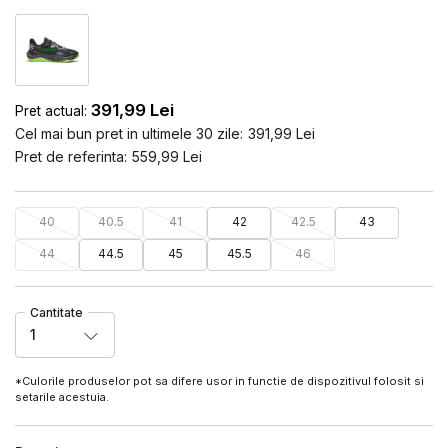
391,99
Lei
Pret actual:
Cel mai bun pret in ultimele 30 zile:
391,99
Lei
Pret de referinta:
559,99
Lei
40
40.5
41
42
42.5
43
44
44.5
45
45.5
46
Cantitate
1
*Culorile produselor pot sa difere usor in functie de dispozitivul folosit si
setarile acestuia.