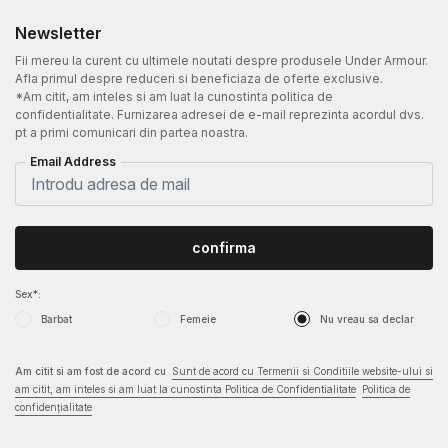
Newsletter
Fii mereu la curent cu ultimele noutati despre produsele Under Armour.
Afla primul despre reduceri si beneficiaza de oferte exclusive.
*Am citit, am inteles si am luat la cunostinta politica de
confidentialitate. Furnizarea adresei de e-mail reprezinta acordul dvs.
pt a primi comunicari din partea noastra.
Email Address
confirma
Sex*:
Barbat
Femeie
Nu vreau sa declar
Am citit si am fost de acord cu
Sunt de acord cu Termenii si Conditiile website-ului si
am citit, am inteles si am luat la cunostinta Politica de Confidentialitate
Politica de
confidențialitate