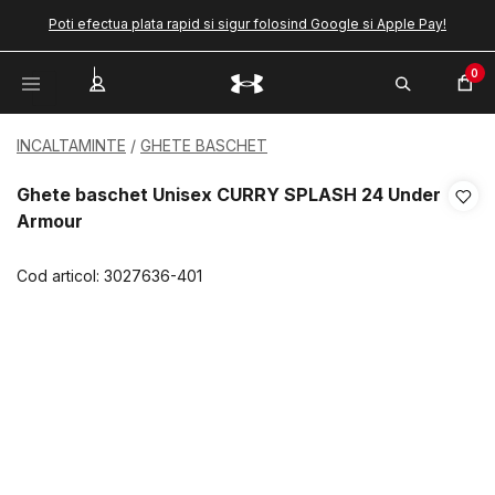
Poti efectua plata rapid si sigur folosind Google si Apple Pay!
0
INCALTAMINTE
GHETE BASCHET
Ghete baschet Unisex CURRY SPLASH 24 Under
Armour
Cod articol:
3027636-401