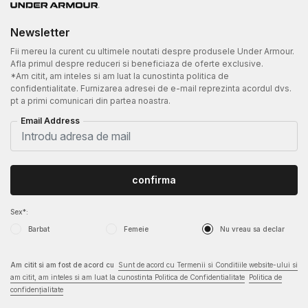
Newsletter
Fii mereu la curent cu ultimele noutati despre produsele Under Armour.
Afla primul despre reduceri si beneficiaza de oferte exclusive.
*Am citit, am inteles si am luat la cunostinta politica de
confidentialitate. Furnizarea adresei de e-mail reprezinta acordul dvs.
pt a primi comunicari din partea noastra.
Email Address
confirma
Sex*:
Barbat
Femeie
Nu vreau sa declar
Am citit si am fost de acord cu
Sunt de acord cu Termenii si Conditiile website-ului si
am citit, am inteles si am luat la cunostinta Politica de Confidentialitate
Politica de
confidențialitate