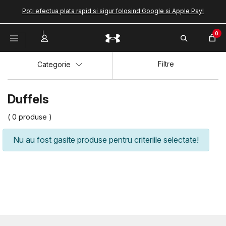
Poti efectua plata rapid si sigur folosind Google si Apple Pay!
0
Filtre
Categorie
Duffels
( 0 produse )
Nu au fost gasite produse pentru criteriile selectate!