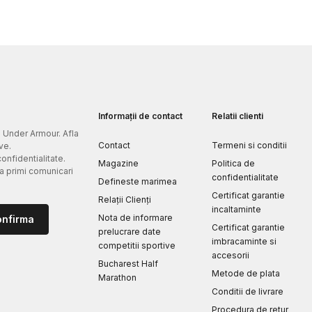
Informații de contact
Relatii clienti
e Under Armour. Afla
Contact
Termeni si conditii
ve.
confidentialitate.
Magazine
Politica de
 a primi comunicari
confidentialitate
Defineste marimea
Certificat garantie
Relații Clienți
incaltaminte
Nota de informare
onfirma
Certificat garantie
prelucrare date
imbracaminte si
competitii sportive
accesorii
Bucharest Half
Metode de plata
Marathon
Conditii de livrare
Procedura de retur