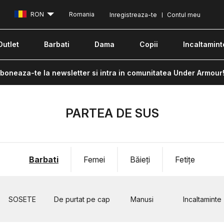
RON
Romania
Inregistreaza-te
Contul meu
Outlet
Barbati
Dama
Copii
Incaltamint
boneaza-te la newsletter si intra in comunitatea Under Armour
PARTEA DE SUS
Barbati
Femei
Băieți
Fetițe
SOSETE
De purtat pe cap
Manusi
Incaltaminte