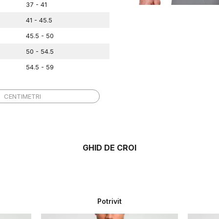
37 - 41
41 - 45.5
45.5 - 50
50 - 54.5
54.5 - 59
Talie
CENTIMETRI
71 - 74
74 - 79
79 - 86
86 - 94
GHID DE CROI
94 - 104
104 - 116
116 - 127
Potrivit
127 - 138