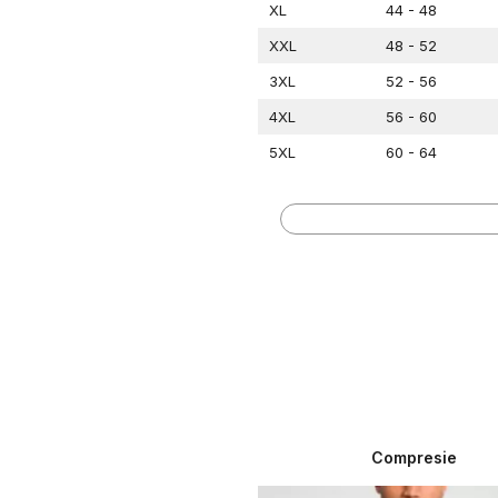
XL
44 - 48
XXL
48 - 52
3XL
52 - 56
4XL
56 - 60
5XL
60 - 64
Cufăr
INCI
XS
79 - 86
S
86 - 94
M
94 - 104
L
104 - 112
XL
112 - 122
XXL
122 - 132
3XL
132 - 142
Compresie
4XL
142 - 152