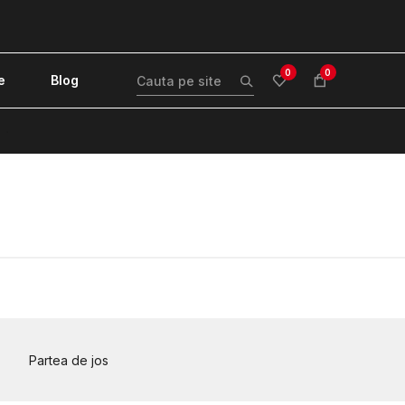
0
0
e
Blog
!
Partea de jos