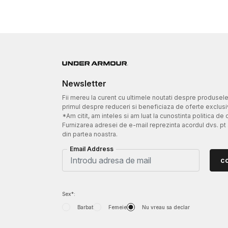
Newsletter
Fii mereu la curent cu ultimele noutati despre produsel
primul despre reduceri si beneficiaza de oferte exclusi
*Am citit, am inteles si am luat la cunostinta politica de 
Furnizarea adresei de e-mail reprezinta acordul dvs. pt
din partea noastra.
Email Address
c
Sex*:
Barbat
Femeie
Nu vreau sa declar