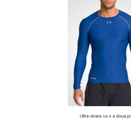
5XL
152 - 163
Ultra-strans ca o a doua pi