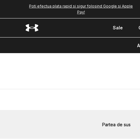
Poti efectua plata rapid si sigur folosind Google si Apple
Pay!
Sale
A
Partea de sus