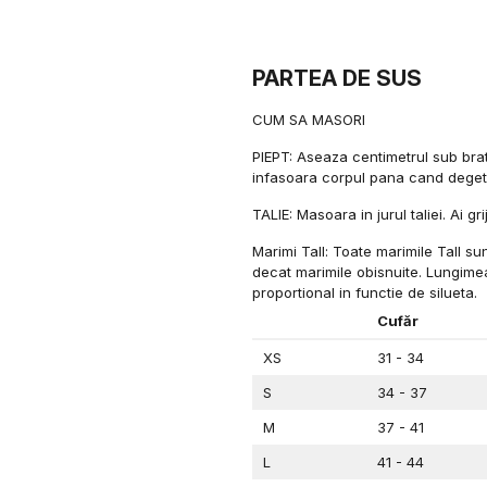
PARTEA DE SUS
CUM SA MASORI
PIEPT: Aseaza centimetrul sub brat
infasoara corpul pana cand degete
TALIE: Masoara in jurul taliei. Ai gr
Marimi Tall: Toate marimile Tall s
decat marimile obisnuite. Lungime
proportional in functie de silueta.
Cufăr
XS
31 - 34
S
34 - 37
M
37 - 41
L
41 - 44