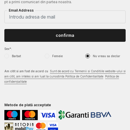
pt a primi comunicari din partea noastra.
Email Address
confirma
Sex*:
Barbat
Femeie
Nu vreau sa declar
Am citit si am fost de acord cu
Sunt de acord cu Termenii si Conditiile website-ului si
am citit, am inteles si am luat la cunostinta Politica de Confidentialitate
Politica de
confidențialitate
Metode de plată acceptate