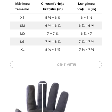
Mărimea
Circumferința
Lungimea
femeilor
brațului (in)
brațului (in)
XS
5 ¾ – 6 ¼
6 – 6 ¼
SM
6 ⅜ – 6 ⅞
6 ⅜ – 6 ⅝
MD
7 – 7 ½
6 ¾ - 7
LG
7 ⅝ – 8 ⅛
7 ⅛ – 7 ⅜
XL
8 ¼ – 8 ¾
7 ½ - 7 ¾
Lungimea
Mărimea
Circumferința
brațului
INČI
CENTIMETRI
femeilor
brațului (cm)
(cm)
XS
14.6 - 15.9
15.2 - 15.9
SM
16.2 - 17.5
16.2 - 16.8
MD
17.8 - 19.1
17.1 - 17.8
LG
19.4 - 20.6
18.1 - 18.7
XL
21.0 - 22.2
19.1 - 19.7