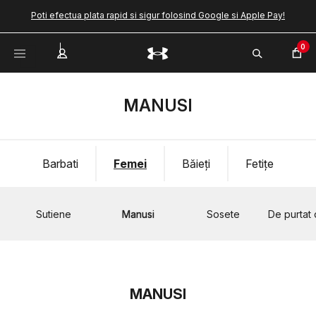
Poti efectua plata rapid si sigur folosind Google si Apple Pay!
0
MANUSI
Barbati
Femei
Băieți
Fetițe
Sutiene
Manusi
Sosete
De purtat
MANUSI