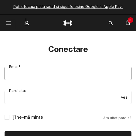
Poti efectua plata rapid si sigur folosind Google si Apple Pay!
0
Conectare
Email*:
Parola ta:
Vezi
Ține-mă minte
Am uitat parola?