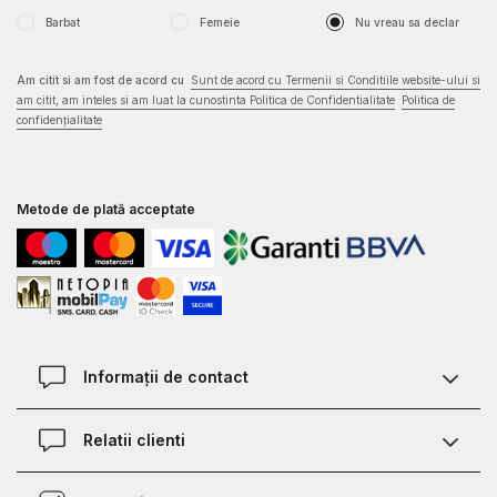
Barbat
Femeie
Nu vreau sa declar
Am citit si am fost de acord cu
Sunt de acord cu Termenii si Conditiile website-ului si
am citit, am inteles si am luat la cunostinta Politica de Confidentialitate
Politica de
confidențialitate
Metode de plată acceptate
Informații de contact
Contact
Relatii clienti
Magazine
Termeni si conditii
Defineste marimea