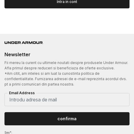
Intra in cont
Newsletter
Fii mereu la curent cu ultimele noutati despre produsele Under Armour.
Afla primul despre reduceri si beneficiaza de oferte exclusive.
*Am citit, am inteles si am luat la cunostinta politica de
confidentialitate. Furnizarea adresei de e-mail reprezinta acordul dvs.
pt a primi comunicari din partea noastra.
Email Address
confirma
Sex*: